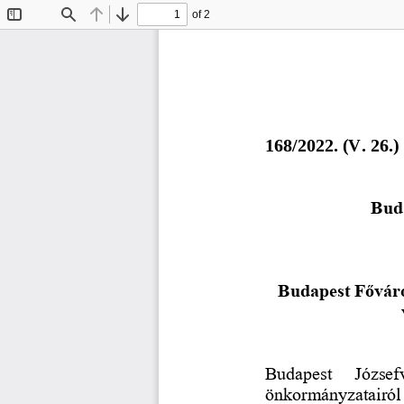
of 2
Toggle
Find
Previous
Next
Sidebar
1
68
/2022. (
V
. 
26
.)
Bud
Budapest Főváro
Budapest  József
önkormányzatairól  