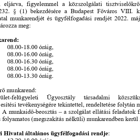
  eljárva,  figyelemmel  a  közszolgálati  tisztviselőkrő
232.  §  (1)  bekezdésére
a  Budapest  Főváros  VIII.  k
tal munkarendjét és ügyfélfogadási rendjét 2022. máj
atározza meg:
karend:
08.00
-
18.00 óráig, 
08.00
-
16.00 óráig,
08.00
-
16.30 óráig,
08.00
-
16.00 óráig,
08.00
-
13.30 óráig.
térő munkarend:
ület
-
felügyeleti   Ügyosztály   társadalmi   közszüksé
jesítési tevékenységére teki
ntettel, rendeltetése folytán
. A munkaidő
-
beosztás 
–
a szolgálat ellátási feladatok
és folyamatos (megszakítás nélküli) munkarendben kerül
 Hivatal általános 
ügyfélfogadási rendje
: