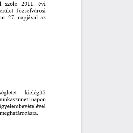
l  szóló  2011.  évi 
erület  Józsefvárosi 
us 27. napjával az 
gletet   kielégítő 
 munkaszüneti napon 
 figyelembevételével 
 meghatározásra.