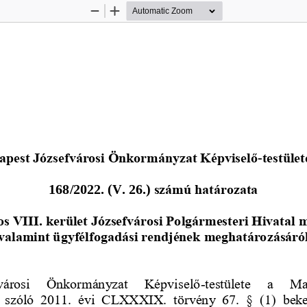
Zoom
Zoom
Out
In
apest Józsefvárosi Önkormányzat Képviselő
-
testüle
168
/2022. 
(V. 26.) 
számú határozata
s VIII. kerület Józsefvárosi Polgármesteri Hivatal
valamint ügyfélfogadási rendjének meghatározásáró
városi  Önkormányzat  Képviselő
-
testülete  a  Ma
szóló  2011.  évi  CLXXXIX.  törvény  67.  §  (1)  beke