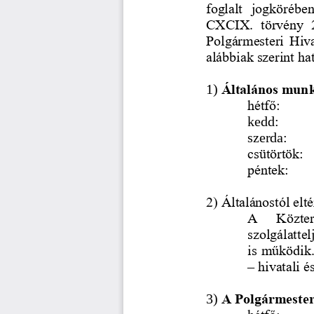
foglalt  jogkörében
CXCIX.  tö
rvény  
Polgármesteri Hiva
alábbiak szerint h
1) 
Általános mun
hétfő: 
kedd: 
szerda:
csütörtök: 
péntek: 
2) Általánostól el
A   Közter
szolgálattel
is működik
–
hivatali 
3) 
A Polgármesteri