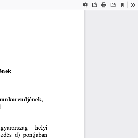
Current
Presentation
Open
Print
Download
To
View
Mode
tének 
 munkarendjének, 
l
gyarország  helyi 
zdés  d)  pontjában 