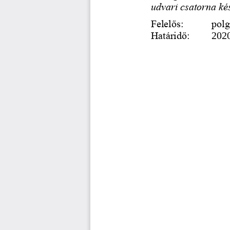
udvari csatorna kés
Felelős: 
polg
Határidő: 
20
2