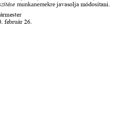
zítése 
mu
nkanemekre 
javasolja módosítani.
ármester
0
. 
február 26.