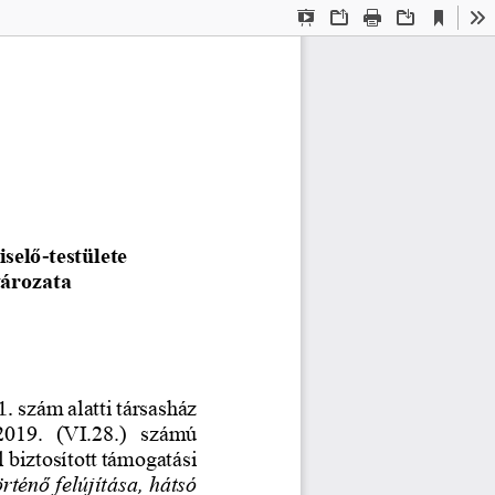
Current
Presentation
Open
Print
Download
To
View
Mode
iselő
testülete 
-
tározata
szám alatti társasház
1.
019.  (VI.28.)  számú 
l biztosított támogatási 
rténő felújítása, hátsó 