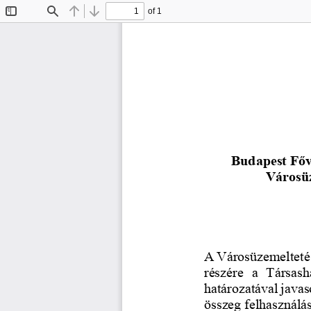
of 1
Toggle
Find
Previous
Next
Sidebar
Budapest Főv
Városüz
A Városüzemeltetés
részére  a  Társash
határozatával javaso
összeg felhasználás