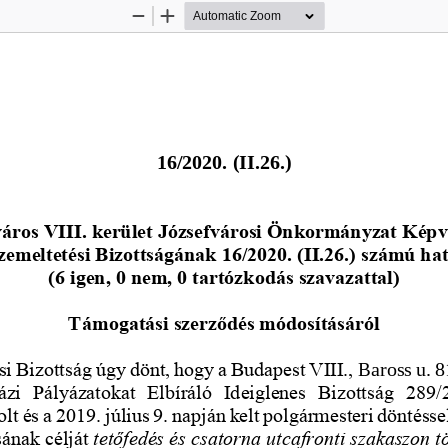
Zoom
Zoom
Out
In
1
6
/
2020. 
(
I
I
.
2
6
.)
áros VIII. kerület Józsefvárosi Önkormányzat Képv
emeltetési Bizottságának 16/2020. (II.26.) számú ha
(6 igen, 0 nem, 0 tartózkodás szavazattal)
ámogatási szerződés módosításár
ól
T
i Bizottság úgy dönt, hogy a Budapest VIII., 
Baross u. 8
ázi  Pályázatokat  Elbíráló  Ideiglenes  Bizottság
289/2
lt és a 2019. július 9. napján kelt polgármesteri döntésse
ának célját 
tetőfedés és csatorna utcafronti szakaszon tö