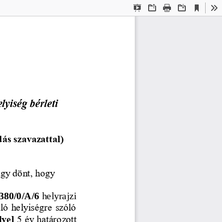
Current
Presentation
Open
Print
Download
To
View
Mode
lyiség bérleti 
ás szavazattal)
gy dönt, hogy
380/0/A/6 
helyrajzi 
áló helyiségre szóló 
yel
5 év 
határozott 