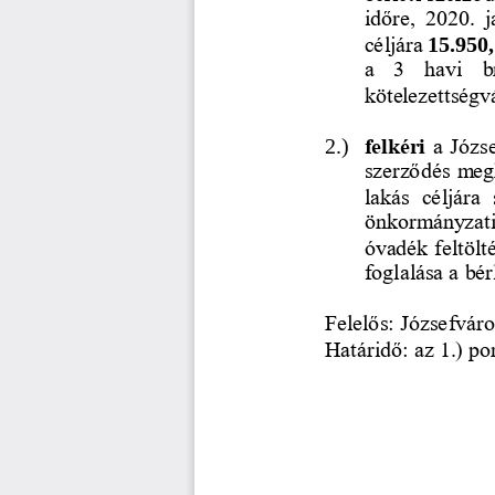
időre,  2020.  
céljára 
15.950,
a  3  havi   b
kötelezettségvá
2.)
felkéri
a Józs
szerződés megk
lakás  céljára 
önkormányzati 
óvadék feltölté
foglalása a bé
Felelős: J
ózsefváro
Határidő: az 1.) p