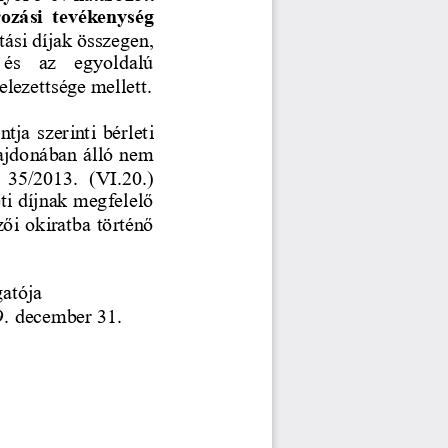
ozási  tevékenység 
ási díjak összegen, 
  és  az  egyoldalú 
elezettsége mellett.
ntja szerinti bérleti 
ajdonában álló nem 
  35/2013.  (VI.20.) 
ti díjnak megfelelő 
ői okiratba történő 
atója
9. december 31.