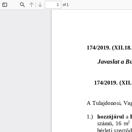
of 1
Toggle
Find
Previous
Next
Sidebar
1
7
4
/20
19
. (
XI
I
.
1
8
.
Javaslat a B
174/2019. 
(XII.
A 
Tulajdonosi, Va
1.)
hozzájárul
a
2
számú
,
16  m
bérleti szerz