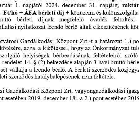
január  1.  napjától  2024.  december  31.  napjáig,
raktár
-
Ft/hó + ÁFA bérleti díj 
+ közüzemi és különszolgáltat
ruttó  bérleti  díjnak   megfelelő   óvadék   feltöltési
llalási nyilatkozat leendő bérlő általi elkészítésének köt
efvárosi Gazdálkodási Központ Zrt.
-
t a határozat 1.) po
ötésére, azzal a kikötéssel, hogy az Önkormányzat tul
 szolgáló  helyiségek  bérbeadásának  feltételeiről  szóló
rendelet 14. § (2) bekezdése alapján 3 havi bruttó bérle
sét vállalja a leendő bérlő. A bérleti szerződés közjegyz
rleti szerződés hatálybalépésének nem feltétele.
si Gazdálkodási Központ Zrt. vagyongazdálkodási igazg
ont esetében 2019. december 18., a 2.) pont esetében 201