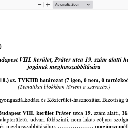
Zoom
Zoom
Out
In
)
udapest
VIII. kerület, Práter utca 19. szám alatti he
jogának meghosszabbítására
1
8
.)
sz. TVKHB határozat (7 igen, 0 nem, 0 tartózkod
(Tematikai blokkban történt a szavazás.)
gyongazdálkodási és Közte
rület
-
hasznosítási Bizottság 
ú
Budapest VIII. kerület Práter utca 19. 
szám alatti, 
36
alapterületű, udvari földszinti, nem lakás céljára szolg
ődés meghosszabbításához
...
...
...
...
...
....
magánszeméll