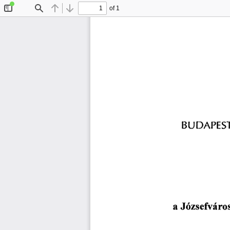
of 1
Toggle
Find
Previous
Next
Sidebar
BUDAPES
a 
Józsefváros