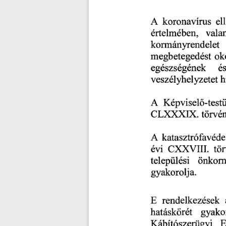
A
 koronavírus 
el
értelmében, 
vala
kormányrendelet
megbetegedést 
ok
egészségének 
és
veszélyhelyzetet 
h
A
 Képvisel
-testü
ő
CLXX..XIX. 
törvé
A
 katasztrófavéd
COWIE 
tö
évi 
települési 
önkorm
gyakorolja. 
rendelkezések 
E 
hatáskörét 
gyako
Kábítószerügyi 
E