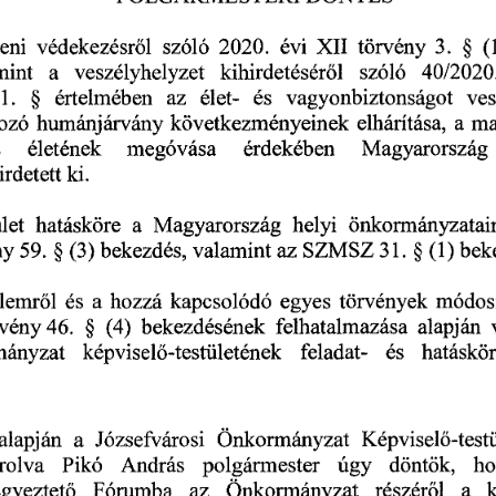
leni 
védekezésr
l  
szóló
 2020.
 évi 
XII 
törvény
 3.
 §  
 (1
ő
mint 
a 
veszélyhelyzet 
kihirdetésér
l   
szóló
 40/2020
ő
értelmében 
az 
élet- 
és 
vagyonbiztonságot 
ves
 1.
 § 
ozó 
humánjárvány 
következményeinek 
elhárítása, 
a  
ma
 
életének 
megóvása 
érdekében 
Magyarország 
irdetett 
ki.
let 
hatásköre 
a  
Magyarország 
helyi 
önkormányzatair
ny
 59.
 § 
 (3)
 bekezdés, 
valamint 
az 
SZMSZ
 31.
 § 
 (1)
 bek
elemr
l  
és 
a 
hozzá 
kapcsolódó 
egyes 
törvények 
módosí
ő
rvény
 46.
 bekezdésének 
felhatalmazása 
alapján 
 §  
 (4)
ányzat 
képvisel
-testületének 
feladat- 
és 
hatáskör
ő
alapján 
a  
Józsefvárosi 
Önkormányzat 
Képvisel
-test
ő
Pikó 
András 
döntök, 
ho
rolva 
polgármester 
úgy 
Fórumba 
az 
Önkormányzat 
részér
l 
a 
gyeztet
ő
ő