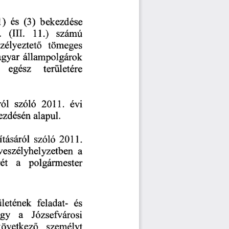
)
 és
 (3)
 bekezdése 
 számú 
.
 (III.
 11.)
zélyeztet
tömeges 
ő
gyar 
állampolgárok 
egész 
területére 
ól 
szóló
 2011.
 évi 
ezdésén 
alapul.
tásáról 
szóló
 2011.
veszélyhelyzetben 
a 
ét 
a 
polgármester 
ületének 
feladat- 
és 
gy 
a 
Józsefvárosi 
következ
személyt 
ő