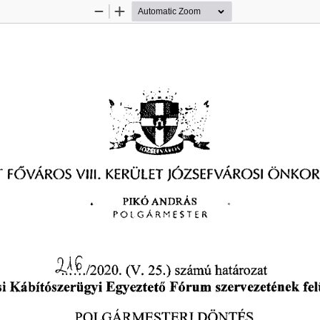
Zoom
Zoom
Out
In
T
VIII. 
JÓZSEFVÁROSI 
ÖNKOR
 F
VÁROS 
KERÜLET 
Ő 
PIKÓ 
ANDRÁS 
POLGÁRMESTER
 számú 
határozat 
/2020.
 (V.
 25.)
i 
Kábítószerügyi 
Egyeztet
Fórum 
szervezetének 
fe
ő
POLGÁRMESTERI 
DÖNTÉS