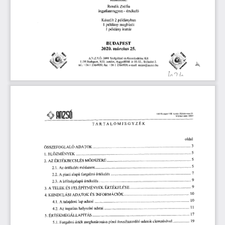
Rendik 
Zsófia 
ingatlanvagyon 
- 
értékel
ő
Készült
 2 
 példányban
1 
 példány 
megbízói
1 
 példány 
irattár
BUDAPEST 
2020.
 március
 25.
A.N.Z.S.Ó.
 2001
 Szolgáltató 
és 
Kereskedelmi 
Kft
1134 
Budapest,
 XIII. 
kerület, 
Angyalföldi
 !It  
30-32.,
 földszint
 2.
tel.:
 +36 
1  
2364920;
 fax:
 +36
 I  
 2364929; 
e-mail:
 anzso@anzso.hu
 Esti
O
Kálvána 
utca
 22.
 VIII 
kerteet, 
1089 
Budapest
 36064
helyrajzi 
szám
TARTALOMJEGYZÉK 
oldal 
3
ADATOK 
ÖSSZEFOGLALÓ 
5 
ZMÉNYEK 
I. 
EL
Ő
5 
MÓDSZERE 
 ÉRTÉKBECSLÉS 
2. 
AZ
5 
módszere 
értékelés 
 Az 
2.1.
'7 
értékelés 
forgalmi 
alapú 
A 
 piaci 
2.2. 
9 
értékelés 
 költségalapú 
2.3. 
A
9 
ÉRTÉKELÉSE 
FELÉPÍTMÉNYEK 
ÉS 
 TELEK 
3. 
A
10 
INFORMÁCIÓK 
ÉS 
ADATOK 
 KIINDULÁSI 
4.
10 
adatai 
lap 
 tulajdoni 
4.1. 
A
11 
adatai 
helyszíni 
ingatlan 
4.2.
 Az 
17 
 ÉRTÉKMEGÁLLAPÍTÁS 
5.
19 
elemzésével 
adatok 
összehasonlító 
piaci 
meghatározása 
érték 
 Forgalmi 
5.1.