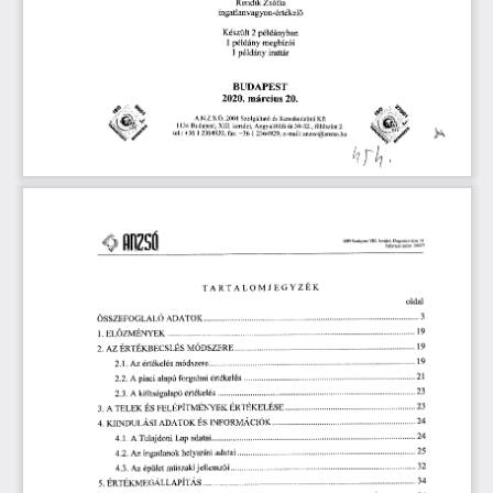
Rendik 
Zsófia 
ingatlanvagyon-értékel
ő
Készült
 2 
 példányban
1 
 példány 
megbízói
1 
 példány 
irattár
BUDAPEST 
2020.
 március
 20.
A.N.Z.S.Ó.
 2001
 Szolgáltató 
és 
Kereskedelmi 
Kft
1134 
Budapest,
 XIII. 
kerület, 
Angyalföldi 
iát
 30-32.,
 földszint
 2.
tel.:
 +36 
1  
2364920;
 fax:
 +36 
1  
2364929; 
e-mail:
 anzso@anzso.hu
C 
„tea
kerület, 
Dugonics 
 14
 VIII 
1089 
Budapest
szám
helyrajzi 
 36057
TARTALOMJEGYZÉK 
oldal 
3 
ADATOK 
ÖSSZEFOGLALÓ 
19 
ZMÉNYEK 
1.
EL
Ő
19 
MÓDSZERE 
2. 
AZ
 ÉRTÉKBECSLÉS 
19 
módszere 
2.1.
értékelés 
 Az 
21 
értékelés 
forgalmi 
2.2. 
A
 piaci 
alapú 
23 
értékelés 
2.3. 
A
 költségalapú 
23 
ÉRTÉKELÉSE 
ÉS 
FELÉPÍTMÉNYEK 
3. 
A
 TELEK 
24 
ÉS 
INFORMÁCIÓK 
ADATOK 
4.
KIINDULÁSI 
24 
adatai 
4.1. 
A
 Tulajdoni 
Lap 
25 
adatai 
helyszíni 
4.2.
ingatlanok 
 Az 
32 
i 
jellemz
m
szaki 
4.3.
 Az 
épület 
ő
ű
34 
ÉRTÉKMEGÁLLAPÍTÁS 
5.