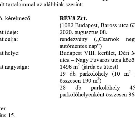
lt tartalommal az alábbiak szerint:
ó, kérelmező:
RÉV8 Zrt.
(
1082 Budapest, 
Baross utca 6
t ideje:
2020. augusztus 08.
t célja:
rendezvény  („Csarnok  negy
autómentes nap”)
at helye:
Budapest VIII. kerület, Déri 
utca 
–
Nagy Fuvaros utca közöt
2
at nagysága:
1496 m
(járda és úttest)
2
19  db  parkolóhely  (10  m
2
összesen 190 m
)
28   db   parkolóhely   4
parkolóhelyenként összesen 3
ter
ius 15.