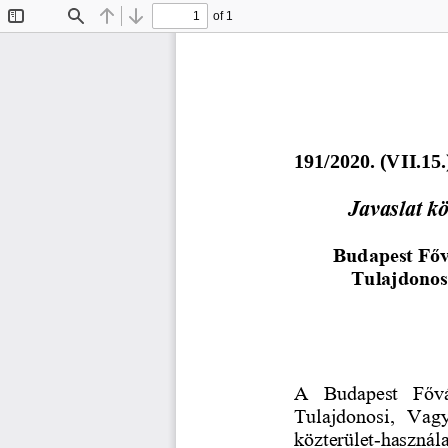
of 1
Toggle
Find
Previous
Next
Sidebar
19
1
/2020. (
VII
.
1
5
.
Javaslat kö
Budapest Főv
Tulajdonos
A  Budapest  Fővá
Tulajdonosi,  Vagy
közterület
-
használa