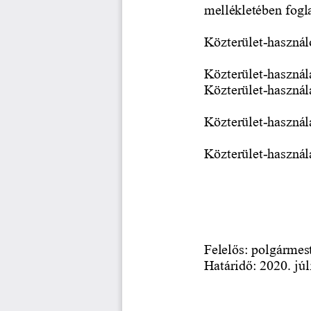
mellékletében fogla
Közterület
-
használ
Közterület
-
használa
Közterület
-
használa
Közterület
-
használ
Közterület
-
használ
Felelős: polgármes
Határidő: 2020. júl