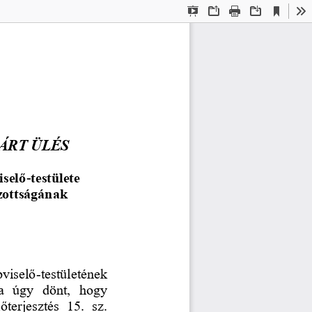
Current
Presentation
Open
Print
Download
To
View
Mode
ÁRT ÜLÉS
iselő
-
testülete 
zottságának 
viselő
-
testületének 
a  úgy  dönt,  hogy 
lő
terjesztés  15.  sz. 