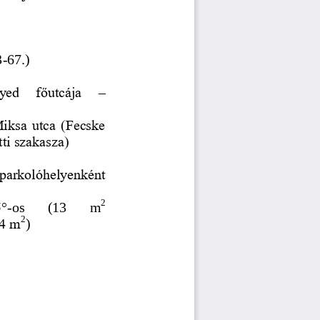
3
-
67.)
ed  főutcája 
–
Miksa utca (Fecske 
ti szakasza)
parkolóhelyenként 
2
5°
-
os 
(13 
m
2
64 m
)