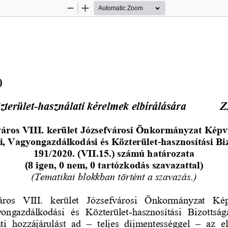
Zoom
Zoom
Out
In
)
zterület
-
használati kérelmek elbírálására
Z
áros VIII. kerület Józsefvárosi Önkormányzat Képv
i, Vagyongazdálkodási és Közterület
-
hasznosítási Bi
191
/2020. (VII.15.) számú határozata
(
8
igen, 0 nem, 0 tartózkodás szavazattal)
(Tematikai blokkban törté
nt a szavazás.)
ros  VIII.  kerület  Józsefvárosi  Önkormányzat  Kép
ongazdálkodási  és  Közterület
-
hasznosítási  Bizottság
ti  hozzájárulást  ad 
–
teljes  díjmentességgel 
–
az  e