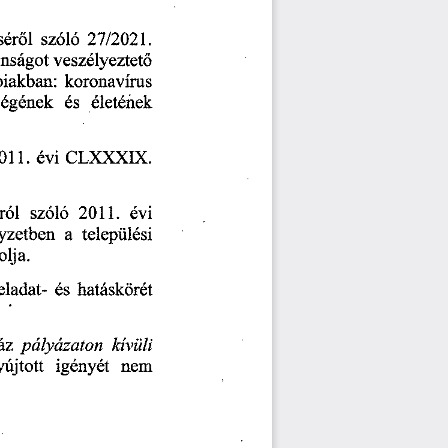
sér
l  
szóló
 27/2021.
ő
onságot 
veszélyeztet
ő
biakban: 
koronavírus 
ségének 
és 
életének 
2011.
 évi 
CLXXXIX. 
ról 
szóló
 2011.
 évi 
yzetben 
a  
települési 
lja. 
eladat- 
és 
hatáskörét 
áz 
pályázaton 
kívüli 
újtott 
igényét 
nem 