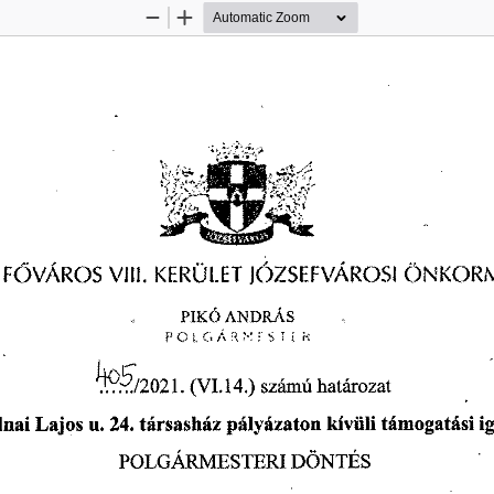
Zoom
Zoom
Out
In
JÓZSEFVÁROSI 
ÖNKORM
 F
VÁROS 
VIII. 
KERÜLET 
Ő 
PIKÓ 
ANDRÁS 
OE,
POLGÁRr.OEs 
 ri
j—°-5
határozat
/
2
021.
 (VI.14.) 
számú 
támogatási 
i
lnai 
Lajos
 u. 
24.
 társasház 
pályázaton 
kívüli 
POLGÁRMESTERI 
DÖNTÉS