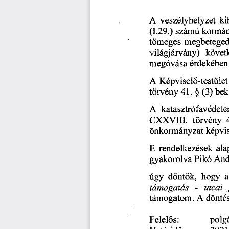
 veszélyhelyzet 
ki
A
kormán
(I 
 29
 ) 
számú 
tömeges 
megbeteged
világjárvány) 
követ
megóvása 
érdekében
 Képvisel
-testület
A
ő
 be
törvény
 41.
 § 
 (3)
A
 katasztrófavédel
CXXVIII. 
törvény
önkormányzat 
képvi
E 
rendelkezések 
ala
gyakorolva 
Pikó 
And
döntök, 
hogy 
a
úgy 
támogatás 
-  
utcai 
támogatom.
 A 
 döntés
polg
Felel
s: 
ő
2021
Határid
: 