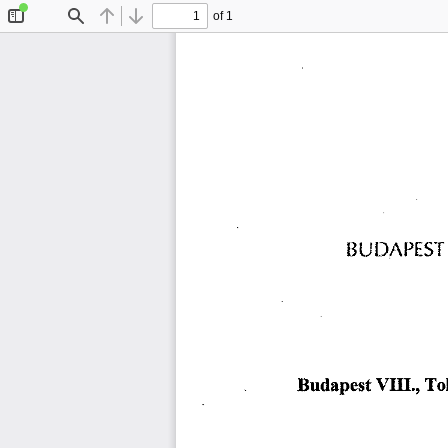
of 1
Toggle
Find
Previous
Next
Sidebar
BUDAPEST
Budapest
 VIII., 
To