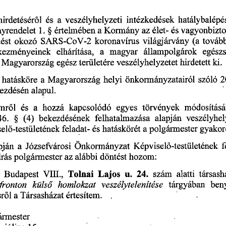
hirdetésér
l  
és 
a  
veszélyhelyzeti 
intézkedések 
hatálybalépé
ő
yrendelet
 1. 
 §  
értelmében 
a 
Kormány 
az 
élet-
 es
 vagyonbizt
SARS-CoV-2 
koronavírus 
világjárvány 
(a 
továb
ést 
okozó 
elhárítása, 
a 
magyar 
állampolgárok 
egész
kennényeinek 
veszélyhelyzetet 
hirdetett 
ki.
Magyarország 
egész 
területére 
 
önkormányzatairól 
szóló
 
 
hatásköre 
a  
Magyarország 
helyi 
kezdésén 
alapul.
módosításá
l  
és 
a 
hozzá 
kapcsolódó 
egyes 
törvények 
emr
ő
 §  
 (4)
 bekezdésének 
felhatalmazása 
alapján 
veszélyhel
 46.
feladat- 
és 
hatáskörét 
a 
polgármester 
gyakoro
sel
-testületének 
ő
a 
Józsefvárosi 
Önkormányzat 
Képvisel
-testületének 
f
pján 
ő
az 
alábbi 
döntést 
hozom: 
rás 
polgármester 
24.
 szám 
alatti 
társash
  
 Budapest
 VIII., 
Tolnai 
Lajos
 u. 
veszélytelenítése 
tárgyában 
beny
Ponton 
küls
homlokzat 
ő
r
l 
a 
Társasházat 
értesítem. 
. 
ő
ármester 
.
 július
 15.
 .. 