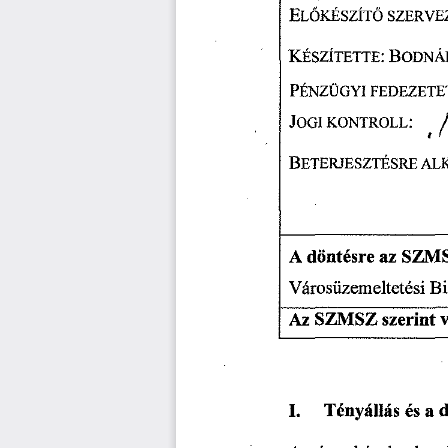
EL
KÉSZÍT
SZERVE
Ő
Ő
KÉSZÍTETTE: 
BODNÁ
PÉNZÜGYI 
FEDEZETE
JOGI 
KONTROLL: 
/
BETERJESZTÉS 
RE 
AL
A 
 döntésre 
az 
SZMS
Városüzemeltetési 
Bi
Az 
SZMSZ 
szerint 
I. 
Tényállás 
és 
a 
d
A  