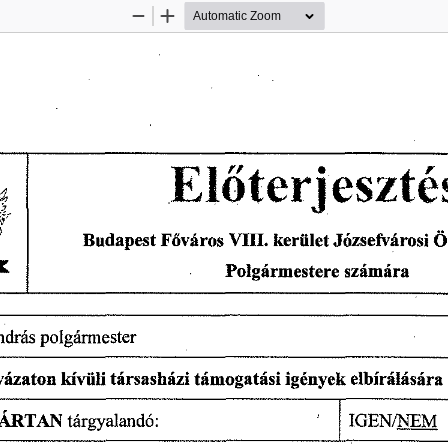
Zoom
Zoom
Out
In
El
terjeszté
ő
Budapest
 F
város 
VIII. 
kerület 
Józsefvárosi 
Ö
ő
Polgármestere 
számára 
ndras
 polgármester 
támogatási 
igények 
elbírálására 
yázaton 
kívüli 
társasházi 
ÁRTAN 
tárgyalandó: 
IGEN/NEM 