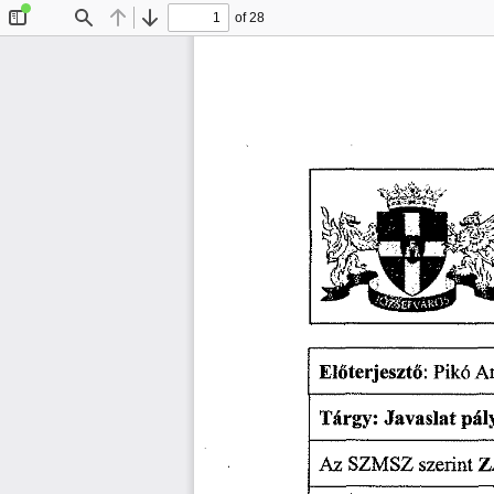
of 28
Toggle
Find
Previous
Next
Sidebar
 A
El
terjeszt
: 
Pikó
ő
ő
Tárgy: 
Javaslat 
pál
Z
Az 
SZMSZ 
szerint 