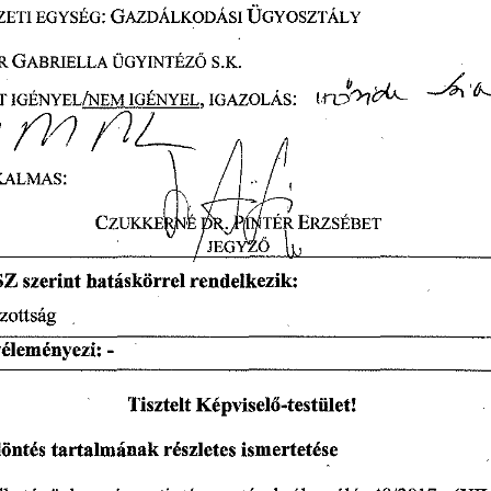
EGYSÉG: 
GAZDÁLKODÁSI 
ÜGYOSZTÁLY 
ZETI 
S.K. 
R
 GABRIELLA
 ÜGYINTÉZ
Ő
trot>,
IGAZOLÁS:
T 
IGÉNYEL/NEM 
IGÉNYEL, 
 n/1 
(221___ 
1
KALMAS: 
CZUICKE 
TÉR 
ERZSÉBET 
0 
G 
Z 
szerint 
hatáskörrel 
rendelkezik: 
zottság 
- 
véleményezi: 
Tisztelt 
Képvisel
-testület! 
ő
részletes 
ismertetése
öntés 
tartalmának 
 49/2017.