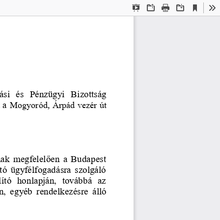
Current
Presentation
Open
Print
Download
To
View
Mode
si  és  Pénzügyi  Bizottság
Mogyoród
, 
Árpád 
vezér út 
 a 
aknak  megfelelően a  Budapest 
tó  ügyfélfogadásra  szolgáló 
ító  honlapján,  továbbá  az 
n,  egyéb  rendelkezésre  álló 