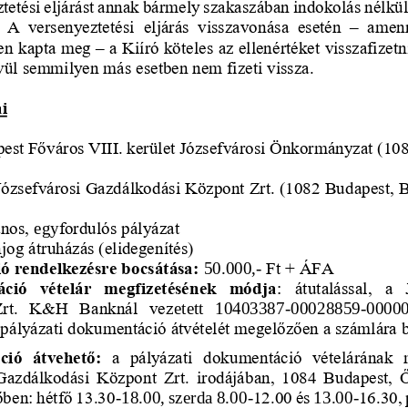
tetési eljárást annak bármely szakaszában indokolás nélkül 
 A  versenyeztetési 
eljárás  visszavonása  esetén 
–
amenn
ben kapta meg 
–
a Kiíró köteles az ellenértéket visszafizet
ívül semmilyen más esetben nem fizeti vissza.
ai
est Főváros VIII. kerület Józsefvárosi Önkormányzat (108
Józsefvárosi Gazdálkodási Központ Zrt. (1082 Budapest, B
nos, 
egy
fordulós pályázat
jog átruházás (elidegenítés)
ó rendelkezésre bocsátása:
50.000,
-
Ft + ÁFA 
ció  vételár  megfizetésének  módja
: 
átutalással,  a 
Zrt.  K&H  Banknál  vez
etett   10403387
-
000288
59
-
0000
 pályázati dokumentáció átvételét megelőzően a számlára 
ció  átvehető:
a  pályázati  dokumentáció  vételárának  
 Gazdálkodási 
Központ 
Zrt.  irodájában,  1084  Budapest,  Őr
őben: hétfő 13.30
-
18.00, szerda 8.00
-
12.00 és
13.00
-
16.30,