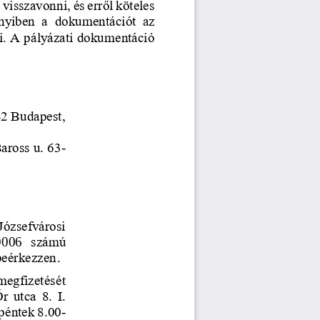
visszavonni, és erről köteles 
yiben  a  dokumentációt  az 
ni. A pályázati dokumentáció 
2 Budapest, 
aross u. 63
-
 Józsefvárosi 
000
6
számú 
beérkezzen
.
megfizetésé
t 
  utca  8.  I. 
 péntek 8.00
-