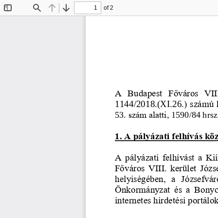
of 2
Toggle
Find
Previous
Next
Sidebar
A  Budapest  Főváros  VIII
1144
/201
8
.(
XI
.
26
.) számú 
53
. szám alatti, 
1590/84
hrsz
1. A pályázati felhívás köz
A  pályázati  felhívást  a  K
Főváros  VIII. 
kerület  Józs
helyiségében,  a  Józsefvár
Önkormányzat  és  a  Bonyol
internetes hirdetési portálo