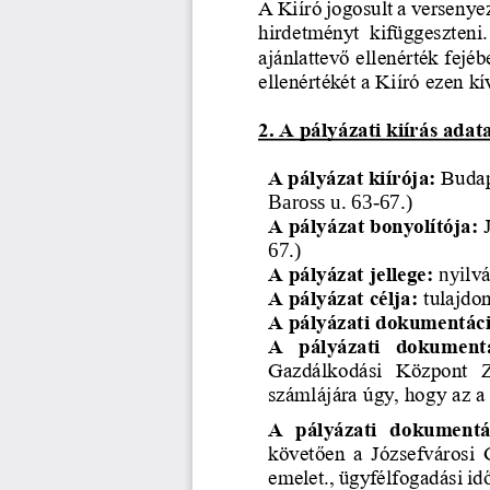
A Kiíró jogosult a versenyez
hirdetményt  kifüggeszteni. 
ajánlattevő ellenérték fejé
ellenértékét a Kiíró ezen k
2. A pá
lyázati kiírás adat
A pályázat kiírója:
Budap
Baross u. 63
-
67.)
A pályázat bonyolítója:
67.)
A pályázat jellege:
nyi
lvá
A pályázat célja:
tulajdon
A pályázati dokumentáci
A  pályázati  dokumentá
Gazdálkodási  Központ  
számlájára
úgy, hogy az a
A  pályázati  dokumentá
követően
a  Józsefvárosi 
emelet., ügyfélfogadási id