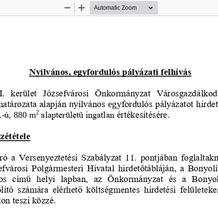
Zoom
Zoom
Out
In
Nyilvános, 
egy
fordulós pályázati felhívás
.  kerület  Józsefvárosi  Önkormányzat 
Városgazdálkodá
határozata alapján 
n
yilvános
egy
fordulós
pályázatot hirdet
.
-
ú, 
880
m
alapterületű ingatlan
értékesítésére.
2
zététele
iíró  a  Versenyeztetési  Szabályzat  11.  pontjában  foglalt
efvárosi  Polgármesteri  Hivatal  hirdetőtábláján, a  Bonyolí
os  című  helyi  lapban,  az  Önkormányzat  és  a  Bonyol
ító  számára  elérhető  költségmentes 
hirdetési  felületeke
kon teszi közzé.