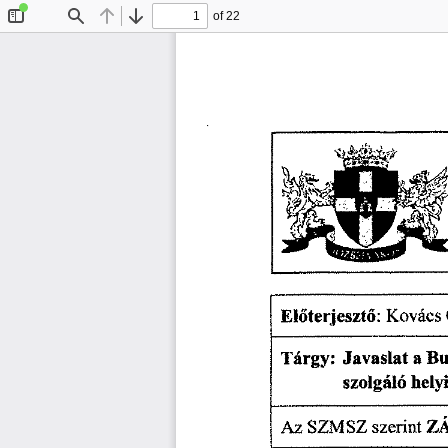
of 22
Toggle
Find
Previous
Next
Sidebar
: 
 Kovacs 
El
terjeszt
ő
ő
Tárgy: 
Javaslat 
a 
 Bu
szolgáló 
hely
szerint 
Z
Az 
SZMSZ 