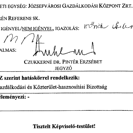
ZRT.
GAZDÁLKODÁSI 
KÖZPONT 
JÓZSEFVÁROSI 
TI 
EGYSÉG: 
 SK.
RÉN 
REFERENS
t   
-t1
70,./ 
LL 
1.--
.
IGAZOLÁS: 
(I
"' 
IGÉNYEL, 
 
IGÉNYEL/NEM 
 779
ALMAS: 
 DR.
 PINTÉR 
ERZSÉBET 
CZUICKERNÉ
JEGYZ
Ő
rendelkezik: 
szerint 
hatáskörrel 
Z 
Bizottság 
Közterület-hasznosítási 
zdálkodási 
és 
éleményezi: 
- 
-testület! 
Tisztelt 
Képvisel
ő