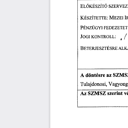
EL
KÉSZÍT
Ő
Ő
SZERVEZE
I
KÉSZÍTETTE: 
MEZEI 
FEDEZETET
PÉNZÜGYI 
KONTROLL:
JOGI 
 /
 4
ALK
BETERJESZTÉSRE 
 döntésre 
az 
SZIVIS
A
Vagyonga
Tulajdonosi, 
v
SZNISZ 
szerint 
Az 