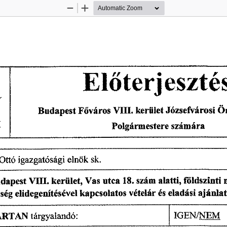
Zoom
Zoom
Out
In
El
terjeszté
ő
Józsefvárosi 
kerület 
város 
VIII. 
Ö
Budapest
 F
ő
számára 
Polgármestere 
sk. 
 igazgatósági 
elnök 
Otto
földszinti 
utca
 18.
 szám 
alatti, 
Vas 
 VIII. 
kerület, 
dapest
és 
eladási 
kapcsolatos 
vételár 
ajánlat
elidegenítésével 
iség 
IGEN/NEM 
tárgyalandó: 
ARTAN 