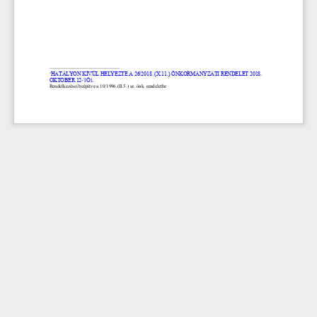
HATÁLYON KÍVÜL HELYEZTE A 26/2018. (X.11.) ÖNKORMÁNYZATI RENDELET 2018. 
*
OKTÓBER 12
-
T
Ő
L
Rendelkezései beépítve a 10/1996.(II.5
.) sz. önk. rendeletbe