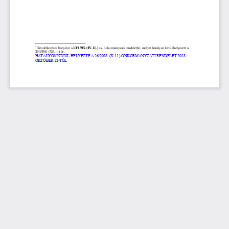
*
Rendelkezései beépítve a 
13/1995. (IV.11.)
sz. önkormányzati rendeletbe, melyet hatályon kívül helyezett a 
39/199
8. (XII. 1.) ör.
HATÁLYON KÍVÜL HELYEZTE A 26/2018. (X.11.) ÖNKORMÁNYZATI RENDELET 2018. 
OKTÓBER 12
-
TŐL