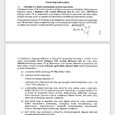
Tisztelt 
Képvisel
-testület! 
ő
I. 
Tényállás 
és 
a 
döntés 
tartalmának 
részletes 
ismertetése
A 
Budapest
 F
város 
VIII. 
kerület 
Józsefvárosi 
Önkormányzat 
(a 
továbbiakban: 
Önkormányzat) 
ő
tulajdonát 
képezi 
a  
 Budapest
 VIII. 
kerület 
Bérkocsis 
utca
 23.
 szám 
alatti,
 34874/0/A/4
helyrajzi 
számú
 128 
m
2 
 alapterület
, 
utcai 
bejáratú, 
földszinti 
és 
pinceszinti 
nem 
lakás 
céljára 
ű
szolgáló 
helyiség, 
amely 
az 
ingatlan-nyilvántartásban 
üzlethelyiség 
besorolással 
szerepel.
A 
 társasházban 
összesen
 19
 db 
albetét 
került 
kialakításra, 
amelyb
l 
önkormányzati 
tulajdonban 
ő
lakás 
céljára 
szolgáló 
van
 3 
 db 
nem 
helyiség. 
Az 
önkormányzati 
tulajdoni 
hányad
 1.859/10.000.
Az 
épület 
nem 
szerepel 
a 
bontásra 
kijelölt 
ingatlanok 
listáján. 
ÉRKEZETT4it,
2820 
MDR 
30, 
A
 Tulajdonosi, 
Vagyongazdálkodási 
és 
Közterület 
hasznosítási 
Bizottság 
a  
 13/2020. 
(I.16.)
számú 
határozatában 
döntött
 Budapest
Bérkocsis 
 VIII. 
kerület, 
utca
 23.
 szám 
alatti,
34874/0/A/4
 helyrajzi 
számú
 128 
m
2 
 alapterület
, 
utcai 
bejáratú, 
földszinti 
és 
pinceszinti 
nem 
ű
lakás 
céljára 
szolgáló 
helyiség 
nyilvános, 
egyfordulós 
pályázat 
útján 
történ
bérbeadásáról 
ő
az 
alábbi 
feltételekkel: 
a.)
a 
minimális 
bérleti 
díj 
összege
 97.750,-
 Ft/hó 
+ 
ÁFA,
b.)
a 
pályázat 
bírálati 
szempontja: 
a 
bérleti 
díj 
összege 
(súlyszám:
 9)
a 
pályázók 
által 
vállalt 
bérleti 
díj 
el
re, 
egy 
összegben 
történ
megfizetése,
 min. 
1
 hó 
ő
ő
—max.
 10
 hó 
(súlyszám:
 1) 
c.)
a  
pályázatban 
érintett 
helyiségre 
nem 
adható 
be 
olyan 
ajánlat, 
amely 
a  
Képvisel
-
ő
testület
 248/2013.
 (VI.19.) 
számú 
Határozat 
II. 
Fejezetének
 8. 
 a) 
pontja 
szerinti
 25
 %-
os
 bérleti 
díj 
kategóriába 
tartozó 
(italbolt, 
dohányárusítás, 
játékterem, 
szexshop), 
illetve 
kölcsönz
, 
nyilvános 
internet 
szolgáltatás 
(internet 
kávézó,
 call
 center, 
stb.), 
ő
raktározás 
tevékenység 
végzésére 
vonatkozik.
d.)
Kiíró 
kiköti, 
hogy 
az 
ingatlanra 
csak 
olyan 
ajánlat 
adható 
be, 
amely 
szeszárusítás 
nélküli 
kereskedelmi 
tevékenység, 
vendéglátás 
irodai, 
bemutatóterem, 
népi 
iparm
vészeti-, 
képz
m
vészeti-, 
kultúrcikk 
kiskereskedelem, 
könyvárusítás, 
ű
ő
ű
valamint 
lakossági 
kisipari 
tevékenység 
végzésére 
vonatkozik 
e.)
Kiíró 
kiköti, 
hogy 
pályázónak 
a  
közm
vek 
üzemképességének 
állapotát 
felül 
kell 
ű
vizsgáltatnia 
használatbavétel 
el
tt.
ő