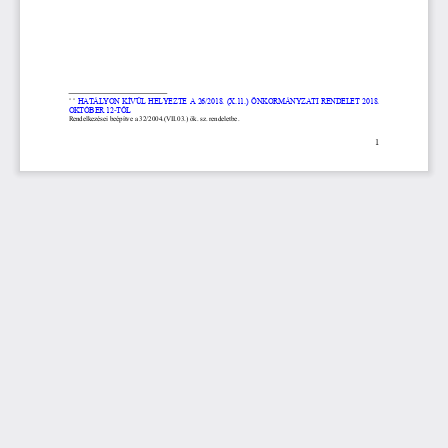
*
*
HATÁLYON KÍVÜL HELYEZTE A 26/2018. (X.11.) ÖNKORMÁNYZATI RENDELET 2018. 
OKTÓBER 12
-
TŐL
Rendelkezései beépítve a 32/2004.(VII.03.) ök. sz. rendeletbe.
1