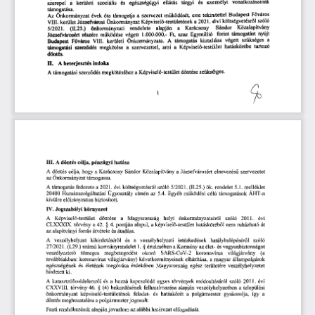
vonatkozásainak 
személyi 
és 
ellátás 
tárgyi 
és 
egészségügyi 
a 
kerületi 
szociális 
szerepel 
támogatása. 
város 
 Budapest
 F
tekintettel
erre 
támogatja 
szervezet 
m
ködését, 
ő
önkormányzat 
évek 
óta 
a 
Az 
ű
l  
szóló
költségvetésr
 évi 
a 
 2021.
Képvisel
-testületének 
ő
önkormányzat 
VIII. 
kerület 
Józsefvárosi 
ő
Közalapítvány 
Sándor 
Karácsony 
rendelete 
alapján 
a 
(11.25.)
 önkormányzati 
5/2021. 
nyújt
támogatást 
forint 
Egymillió 
Ft,
 azaz 
 1.000.000,- 
ködése 
végett
részére 
m
Józsefvárosért 
ű
a 
szükséges 
végett 
kiutalása 
önkormányzata.
 A
 támogatás 
város 
VIII. 
kerületi 
 F
Budapest
ő
tartozó 
hatáskörébe 
-testület 
Képvisel
ami 
a 
megkötése 
a 
szervezettel, 
szerz
dés 
támogatási 
ő
ő
döntés. 
indoka
 beterjesztés 
II.
A
szükséges.
-testület 
döntése 
a 
Képvisel
dés 
megkötéséhez 
 támogatási 
szerz
A
ő
ő
1 
III.
A 
 döntés 
célja, 
pénzügyi 
hatása
A
 döntés 
célja, 
hogy 
a  
Karácsony 
Sándor 
Közalapítvány 
a  
Józsefvárosért 
elnevezés
szervezetet 
ű
Önkormányzat 
támogassa.
az 
A
 támogatás 
fedezete 
a 
 2021.
 évi 
költségvetésr
l  
szóló
 5/2021. 
(11.25.)
 ök. 
rendelet
 5.1.
 melléklet
ő
20400
 Humánszolgáltatási 
Ügyosztály 
címén 
az
 5.4.
 Egyéb 
m
ködési 
célú 
támogatások 
ÁHT-n 
ű
kívülre 
el
irányzaton 
biztosított.
ő
IV.
Jogszabályi 
környezet
A
 Képvisel
-testület 
döntése 
a 
Magyarország 
helyi 
önkormányzatairól 
szóló
 2011.
 évi 
ő
CLXXXDC. 
törvény 
a 
 42.
 § 
 4.
 pontján 
alapul, 
a 
képvisel
-testület 
hatásköréb
l  
nem 
ruházható 
át 
ő
ő
az 
alapítványi 
forrás 
átvétele 
és 
átadása.
A
 veszélyhelyzet 
kihirdetésér
l   
és 
a 
veszélyhelyzeti 
intézkedések 
hatálybalépésér
l   
szóló
ő
ő
27/2021. 
(1.29.)
 számú 
kormányrendelet
 1. 
 §  
értelmében 
a 
Kormány 
az 
élet- 
és 
vagyonbiztonságot 
veszélyeztet
tömeges 
megbetegedést 
okozó 
SARS-CoV-2 
koronavírus 
világjárvány 
(a 
ő
továbbiakban: 
koronavírus 
világjárvány) 
következményeinek 
elhárítása, 
a  
magyar 
állampolgárok 
egészségének 
és 
életének 
megóvása 
érdekében 
Magyarország 
egész 
területére 
veszélyhelyzetet 
hirdetett 
ki.
A
 katasztrófavédelemr
l  
és 
a  
hozzá 
kapcsolódó 
egyes 
törvények 
módosításáról 
szóló
 2011.
 évi 
ő
CXXVIII. 
törvény
 46.
 §  
 (4)
 bekezdésének 
felhatalmazása 
alapján 
veszélyhelyzetben 
a  
települési 
önkormányzat 
képvisel
-testületének 
feladat- 
és 
hatáskörét 
a  
polgármester 
gyakorolja, 
így 
a 
ő
döntés 
meghozatalára 
a 
polgármester 
jogosult. 
Fenti 
rendelkezések 
alapján 
javaslom 
az 
alábbi 
határozat 
elfogadását. 