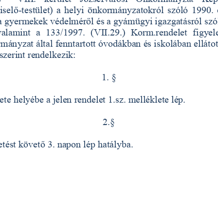
iselő
-
testület) a helyi önkormányzatokról szóló 1990. 
a gyermekek védelméről és a gyámügyi igazgatásról szó
valamint  a  133/1997.  (VII.29.)  Korm.rendelet  figyele
ányzat által fenntartott óvodákban és iskolában ellátott
 szerint rendelkezik:
1. §
le
te helyébe a jelen rendelet 1.sz. melléklete lép.
2.§
etést követő 3. napon lép hatályba.