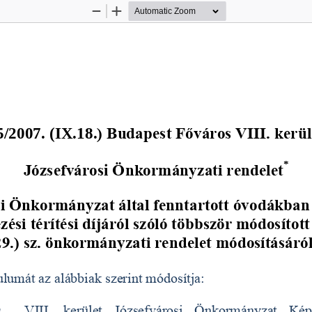
Zoom
Zoom
Out
In
5
/200
7
. (
I
X
.
18
.
) Budapest Főváros VIII. kerül
*
Józsefváros
i 
Önkormányzati rendelet
i Önkormányzat által fenntartott óvodákban 
ezési térítési díjáról szóló többször módosított
29.) sz. önkormányzati rendelet módosításáró
lumát az alábbiak szerint módosítja: 
    VIII.  kerület  Józsefvárosi  Önkormányzat  Kép