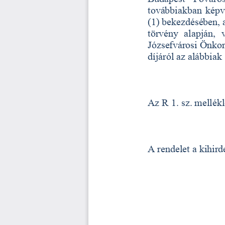
továbbiakban képv
(1) bekezdésében, 
törvény  alapján,  
Józsefvárosi Önkorm
díjáról az alábbiak
Az R 1. sz. mellék
A rendelet a kihird