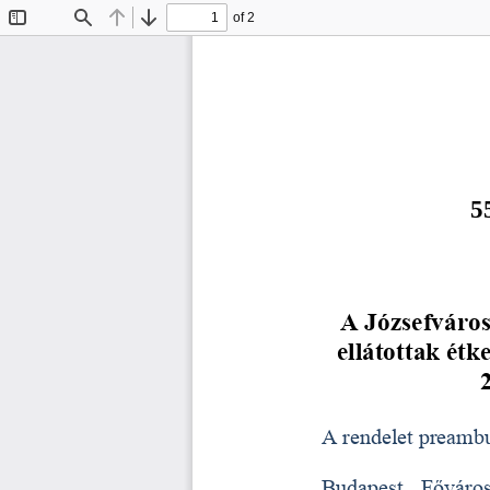
of 2
Toggle
Find
Previous
Next
Sidebar
5
A Józsefváros
ellátottak étk
A rendelet preambu
Budapest  Főváros