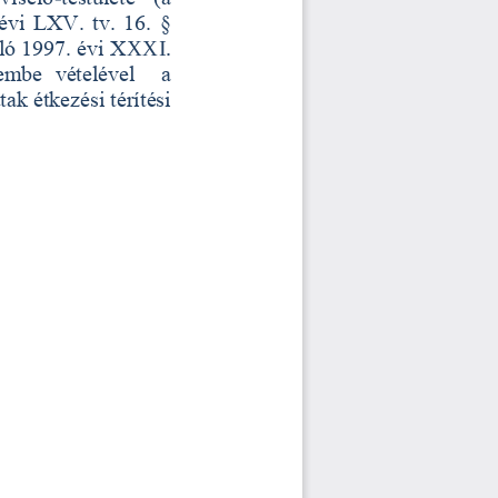
évi LXV. tv. 16. § 
ló 1997. évi X
XXI. 
mbe  vételével    a  
ak étkezési térítési 