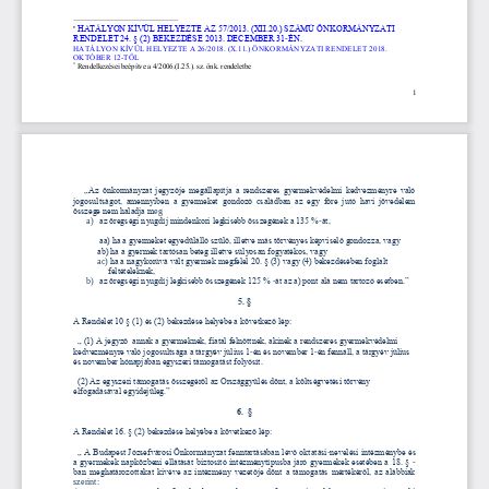

HATÁLYON KÍVÜL HELYEZTE AZ 57/2013. (XII.20.) SZÁMÚ Ö
NKORMÁNYZATI 
RENDELET 24. § (2) BEKEZDÉSE 2013. DECEMBER 31
-
ÉN.
HATÁLYON KÍVÜL HELYEZTE A 26/2018. (X.11.) ÖNKORMÁNYZATI RENDELET 2018. 
OKTÓBER 12
-
TŐL
*
Rendelkezései beépítve a 4/2006.(I.25.). sz. önk. rendeletbe 
1
„Az önkormányzat jegyzője megállapítja a rendszeres gyermekvédelmi kedvezményre való 
jogosultságot,  amennyiben  a  gyermeket  gondozó  családban  az  egy  főre  jutó  havi  jövedelem 
összege nem haladja m
eg
a)
az öregségi nyugdíj mindenkori legkisebb összegének a 135 %
-
át,
aa) ha a gyermeket egyedülálló szülő, illetve más törvényes képviselő gondozza, vagy
ab) ha a gyermek tartósan beteg illetve súlyosan fogyatékos, vagy
ac)
ha a nagykorúvá vált gyermek megfelel 20. § (3) vagy (4) bekezdésében foglalt
feltételeknek,
b)
az öregségi nyugdíj legkisebb összegének 125 % 
-
át az a) pont alá nem tartozó esetben.” 
5. §
A Rendelet 10 § (1) és (2) bekezdése helyébe a köv
etkező lép:
„ (1) A jegyző  annak a gyermeknek, fiatal felnőttnek, akinek a rendszeres gyermekvédelmi 
kedvezményre való jogosultsága a tárgyév július 1
-
én és november 1
-
én fennáll, a tárgyév július 
és november hónapjában egyszeri támogatást folyósít.
(2) Az egyszeri támogatás összegéről az Országgyűlés dönt, a költségvetési törvény 
elfogadásával egyidejűleg.”
6.  §
A Rendelet 16. § (2) bekezdése helyébe a következő lép:
„ A Budapest Józsefvárosi Önkormányzat fenntartásában lévő oktatási
-
nevelési 
intézménybe és 
a gyermekek napközbeni ellátását biztosító intézménytípusba járó gyermekek esetében a 18. § 
-
ban meghatározottakat kivéve az intézmény vezetője dönt a támogatás mértékéről, az alábbiak 
szerint: