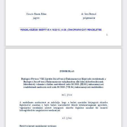
Danada
-
Rimán Edina
dr. Sára Botond
jegyző
polgármester
*
RENDELKEZÉSEI BEÉPÍTVE A 16/2010. (III.08.) ÖNKORMÁNYZATI RENDELETBE.
1
INDOKOLÁS
Budapest Főváros VIII. kerület Józsefvárosi Önkormányzat Képviselő
-
testületének 
a 
Budapest Józsefvárosi Önkormányzat tulajdonában álló lakások bérbeadásának 
feltételeiről, valamint a lakbér mértékéről szóló 16/2010. (III.08.) önkormányzati 
rendeletének módosításáról szóló 30/2019. (VII.04.) önkormányzati rendeletéhez
az 1. §
-
hoz
A  r
endelkezés  módosítását  az  indokolja,  hogy  a  bérleti  szerződés  közjegyzői  okiratba 
foglalásával  szemben  a  bérlő  bérleti  szerződésből  fakadó  kötelezettségeinek  egyoldalú, 
végrehajtási  záradékkal  ellátott  közjegyzői  okiratba  foglalása  mindkét  fél  részéről 
köl
tségráfordítás megtakarítást eredményez. 
a 2. §
-
hoz
Hatályba léptető rendelkezést tartalmaz.