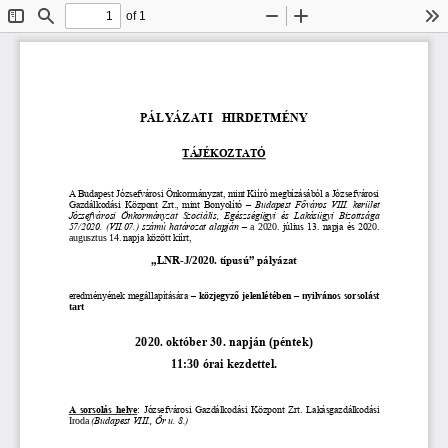
of 1
Toggle
Find
Zoom
Zoom
To
Sidebar
Out
In
PÁLYÁZATI   HIRDETMÉNY
TÁJÉKOZTATÓ
A Budapest Józsefvárosi Önkormányzat, mint Kiíró megbízásából a Józsefvárosi 
Gazdálkodási Központ Zrt., mint Bonyolító 
–
Budapest  Főváros  VIII.  kerület 
Józsefvárosi  Önkormányzat  Szociális, 
Egészségügyi  és  Lakásügyi  Bizottsága 
57/2020. (VII.07.) számú határozat alapján
–
a  20
20
. 
július 13
. napja és 20
20
. 
augusztus 14
. napja között kiírt,
-
J/2020
„LNR
. típusú” pályázat
eredményének megállapítására 
–
közjegyző jelenlétében 
–
n
yilvános sorsolást 
tart
október 30
. napján
péntek
20
20
. 
(
)
1
1
:
3
0 órai kezdettel.
A sorsolás helye
: 
Józsefvárosi Gazdálkodási Központ Zrt
. Lakásgazdálkodási 
Iroda
(Budapest VIII., Őr u. 8.) 