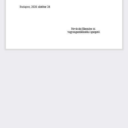
Budapest, 
2020. október 26.
Nováczki
Eleonóra
sk.
vagyongazdálkodási
igazgató