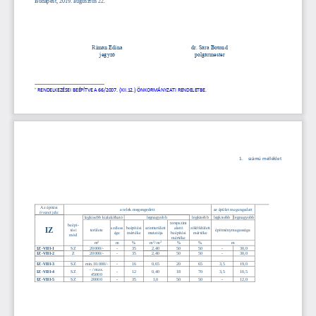
Budapest, 2019. augusztus 22.
R
imán Edina 
dr. Sára Botond
jegyző
polgármester

RENDELKEZÉSEI BEÉPÍTVE A 66/2007. (XII.12.) ÖNKORMÁNYZATI RENDELETBE.
1.
számú melléklet
Az építési 
a 
telek megengedett
az épület megengedett
övezet jele
legkisebb kialakítható
legnagyobb
legkisebb
legkisebb
legnagyobb
terepszint 
beépí
-
széless
beépítési 
szintterületi 
alatti 
zöldfelületi 
IZ
tési 
területe
építménymagassága
ége
mértéke
mutatója
beépítési 
mértéke
mód
mértéke
2
2
2
m
m
%
m
/ m
%
%
m
SZ
20000/
-
-
35
2,40
50
50
-
30,0
IZ
-
VIII
-
1
Z
20000/
-
-
35
2,40
50
50
-
30,0
IZ
-
VIII
-
2
SZ
min.10.000/
-
-
16
0,65
20
65
3,5
19,0
IZ
-
VIII
-
3
-
/ max. 
SZ
-
12
0,40
18
70
3,5
10,5
IZ
-
VIII
-
4
45000
SZ
20000
-
35
1,0
50
50
-
12,0
IZ
-
VIII
-
5