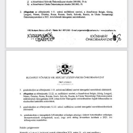
j)
a 
Józsefvárosi 
Szlovák 
Önkormányzat 
részére
 200.000,- 
Ft
 és
k)
a 
Józsefvárosi 
Ukrán 
Önkormányzat 
részére
 200.000,- 
Ft 
 számú 
 1-11.
mellékletei 
szerinti, 
2.
 elfogadom 
el
terjesztés
a 
Józsefvárosi 
az 
Bolgár, 
Görög, 
ő
 Szerb, 
Szlovák, 
Örmény, 
Roma,
 Roman,
Ruszin, 
és 
Lengyel, 
Német, 
Ukrán 
Nemzetiségi 
kötend
Önkormányzatokkal 
a 
 2021.
 évre 
támogatási 
szerz
déseket.
ő
ő
1082 
Budapest.
 Baross
63-67.
 • 
 Telefon:
 06
 I 
 459 
2100
 • 
 E-mail;
 polgarrnestetozservaros. 
hu 
• 
www.jozsefvaros. 
hu
 4.1. 
1
ID
SBARÁT 
Ő 
Cio 
ÖNKORMÁNYZAT 
ÖNKORMÁNYZAT
JÓZSEFVÁROSI 
VÁROS 
VIII. 
KERÜLET 
BUDAPEST
 F
Ő 
 ANDRÁS
PIK()
POIGÄRMESTER
szerz
dések 
aláírásáról;
mellékletei 
szerinti 
támogatási 
terjesztés
 1-11.
 számú 
3.
gondoskodjon 
az 
el
ő
ő
Görög, 
Lengyel, 
a 
Józsefvárosi 
Bolgár, 
 12-22.
 sz. 
mellékletei 
szerinti, 
elfogadom 
az 
el
terjesztés
4.
ő
Önkormányzatok 
és 
Ukrán 
Nemzetiségi 
Román, 
Szerb, 
Szlovák, 
Ruszin, 
Német, 
Örmény, 
Roma, 
felhasználási
 es
szerz
désekben 
foglalt 
 évben 
kötött 
Támogatási 
támogatására
 2020.
m
ködésének 
ő
ű
határid
k 
módosítását;
elszámolási 
ő
szerz
désmódosítások 
mellékletei 
szerinti 
támogatási 
terjesztés
 12-22.
 számú 
gondoskodjon 
az 
el
5.
ő
ő
aláírásáról;
szükséges 
pénzügyi 
fedezet 
biztosításához 
kifizetéséhez 
szükséges 
a  
támogatások 
6.
gondoskodom 
kerülnek 
a
 2021.
 évi 
utólag 
átvezetésre 
l, 
azzal, 
hogy 
azok 
átesoportosítások 
elvégzérés
ő
rendeletben. 
költségvetési 
Felel
s: 
polgármester 
ő
a 
 31.,
 a 
 6. 
 pont 
esetében 
tekintetében
 2021.
 május
 3. 
 és 
az
 5.
 határozati 
pontok 
Határid
: 
a
ő