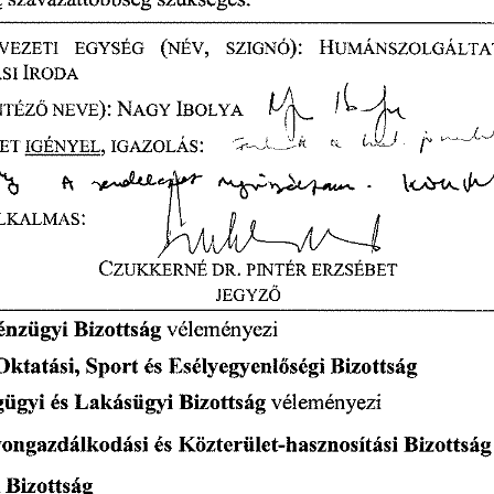
EZETI 
EGYSÉG 
(NÉV, 
SZIGNÓ): 
HUMÁNSZOLGÁLTAT
I 
IRODA 
%
;L 
NTÉZ
NEVE): 
NAGY 
IBOLYAP
Ő
j,,,,
, 
r 
 -  
Tr-J-
2
-r 
'
4 
ET 
IGÉNYEL, 
IGAZOLÁS: 
"-} 
e...JAL 
cilb 
ÍN 
n
-1
IJA
IICAIA- 
. 
sel..c.1-‘14.'" 
LKALMAS: 
CZUKKERNÉ
 DR.
 PINTÉR 
ERZSÉBET 
JEGYZ
Ő
Pénzügyi 
Bizottság 
véleményezi 
Oktatási,
 Sport
 és 
Esélyegyenl
ségi 
Bizottság 
ő
gügyi 
és 
Lakásügyi 
Bizottság 
véleményezi 
ongazdálkodási 
és 
Közterület-hasznosítási 
Bizottság
 
Bizottság 