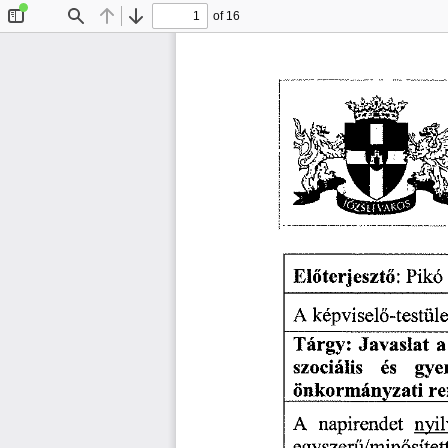
of 16
Toggle
Find
Previous
Next
Sidebar
El
terjeszt
: 
Pikó
ő
ő
A
 képvisel
-testüle
ő
Tárgy: 
Javaslat 
a 
szociális 
és 
gye
önkormányzati 
re
A
 napirendet 
nyil
egyszer
/min
sítet
ű
ő