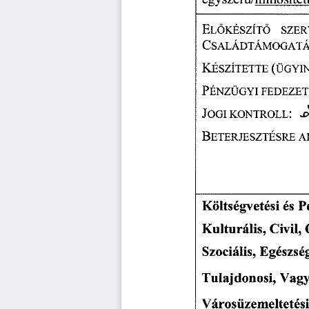
EL
KÉSZÍT
SZERV
Ő
Ő
CSALÁDTÁMOGATÁS
KÉSZÍTETTE 
(ÜGYI
PÉNZÜGYI 
FEDEZET
..
JOGI 
KONTROLL: 
BETERJESZTÉSRE 
A
Költségvetési
 es
 
Kulturális, 
Civil, 
Szociális, 
Egészsé
Tulajdonosi, 
Vagy
Városüzemeltetési