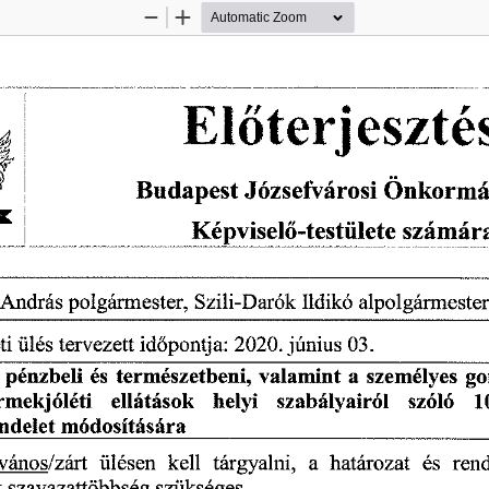
Zoom
Zoom
Out
In
El
terjeszté
ő
Budapest
 Józsefvárosi 
Önkormá
Képvisel
-testülete 
számár
ő
 
András 
polgármester, 
Szili-Darók 
Ildikó 
alpolgármester
ti 
ülés 
tervezett 
id
pontja:
 2020.
 június
 03.
ő
 
pénzbeli 
és 
természetbeni, 
valamint 
a 
személyes 
go
rmekjóléti 
ellátások 
helyi 
szabályairól 
szóló 
1
ndelet 
módosítására
vános/zárt 
ülésen 
kell 
tárgyalni, 
a 
határozat 
és 
rend
t 
szavazattöbbség 
szükséges. 