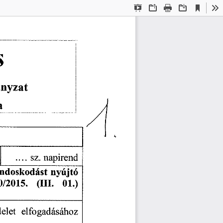
Current
Presentation
Open
Print
Download
To
View
Mode
s
nyzat 
a 
.... 
sz. 
napirend 
ndoskodást 
nyújtó 
0/2015. 
(III. 
01.)
elet 
elfogadásához 