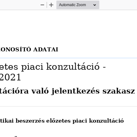
Zoom
Zoom
Out
In
ONOSÍTÓ ADATAI
tes piaci konzultáció - 
2021
ációra való jelentkezés szakasz
ikai beszerzés előzetes piaci konzultáció