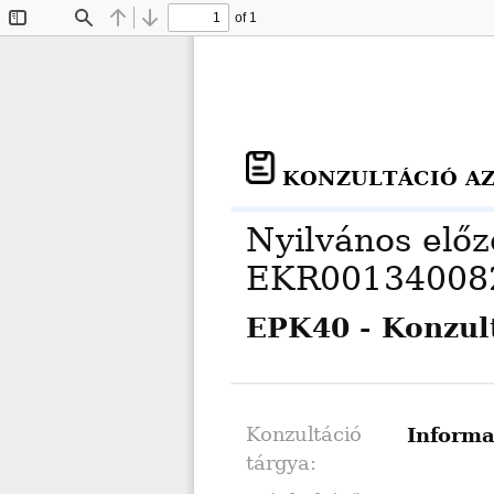
of 1
Toggle
Find
Previous
Next
Sidebar
KONZULTÁCIÓ AZ
Nyilvános előze
EKR00134008
EPK40 - Konzult
Konzultáció 
Informat
tárgya: