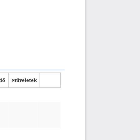
dő
Műveletek