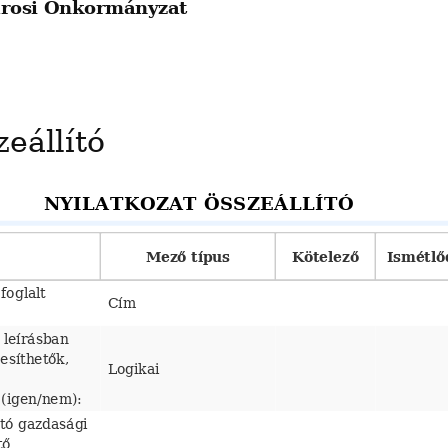
árosi Önkormányzat
zeállító
NYILATKOZAT ÖSSZEÁLLÍTÓ
Mező típus
Kötelező
Ismétlő
foglalt 
Cím
 leírásban 
esíthetők, 
Logikai
 (igen/nem):
tó gazdasági 
tő 