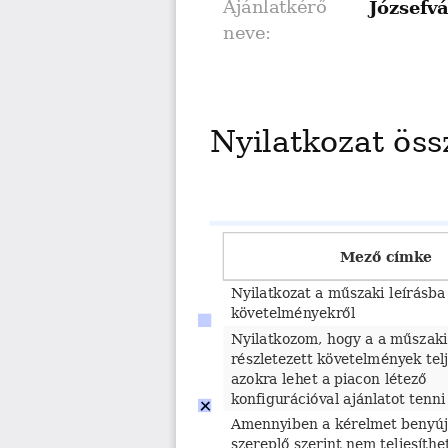
Ajánlatkérő 
Józsefv
neve:
Nyilatkozat öss
Mező címke
Nyilatkozat a műszaki leírásba 
követelményekről
Nyilatkozom, hogy a a műszaki
részletezett követelmények telj
azokra lehet a piacon létező 
konfigurációval ajánlatot tenni
Amennyiben a kérelmet benyúj
szereplő szerint nem teljesíthe