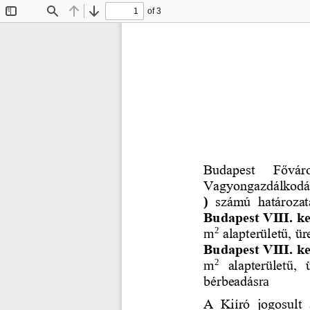
of 3
Toggle
Find
Previous
Next
Sidebar
Budapest  Főváro
Vagyongazdálkodás
)
számú  határozata
Budapest VIII. ker
2
m
alapterületű, ür
Budapest VIII. ker
2
m
alapterületű,  
bérbeadás
ra
A  Kiíró  jogosult  