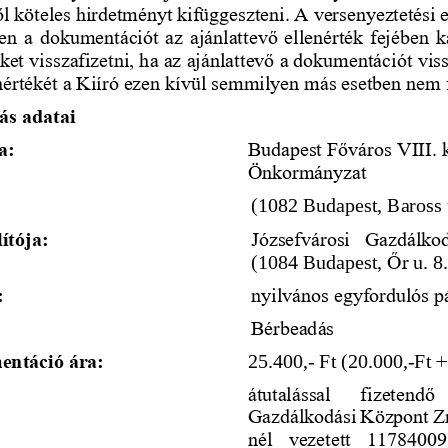
ől köteles hirdetményt kifüggeszteni. A versenyeztetési e
n a dokumentációt az ajánlattevő ellenérték fejében 
éket v
isszafizetni, ha az ajánlattevő a dokumentációt viss
értékét a Kiíró ezen kívül semmilyen más esetben nem fi
rás adatai
a:
Budapest Főváros VIII. k
Önko
rmányzat
(1082 Budapest, Baross 
ítója:
Józsefvárosi  Gazdálkod
(108
4
Budapest, 
Őr
u. 
8
:
nyilvános egyfordulós p
Bérbeadás
entáció ára:
2
5.4
00,
-
Ft 
(20.000,
-
Ft 
+
átutalással   fizetendő
Gazdálkodási Központ Zr
nél  vezetett  11784009