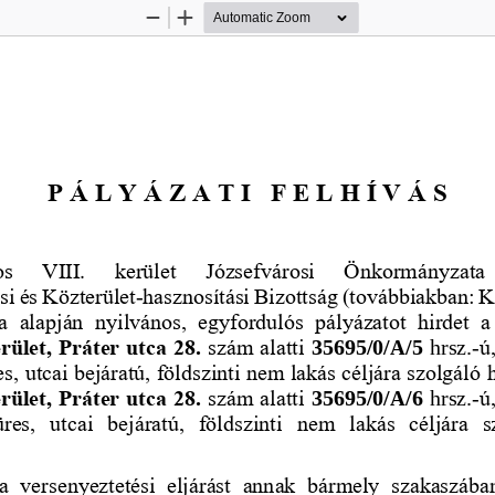
Zoom
Zoom
Out
In
P Á L Y Á Z A T I   
F E L H Í V Á S
s  VIII.  kerület  Józsefvárosi  Önkormányzata
i és Közterület
-
hasznosítási Bizottság (továbbiakban: K
  alapján  nyilvános,  egyfordulós  pályázatot  hirdet  a
ület, Práter utca 28. 
szám alatti 
35695/0/A/5
hrsz.
-
ú
es, utcai bejáratú, földszinti nem lakás céljára szolgáló 
ület, Práter utca 28. 
szám alatti 
35695/0/A/6
hrsz.
-
ú
üres,  utcai  bejáratú,  földszinti  nem  lakás  céljára  
a  versenyeztetési  eljárás
t  annak  bármely  szakaszában