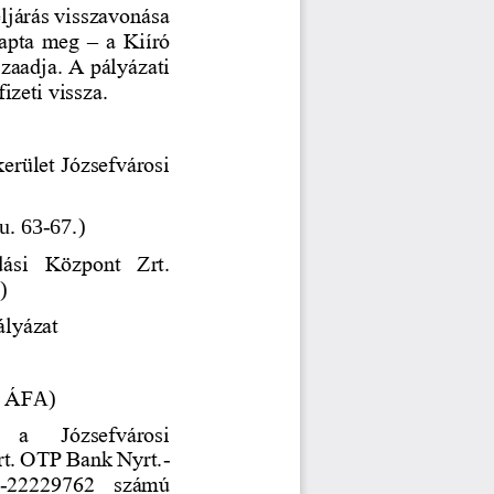
ljárás visszavonása 
kapta meg 
–
a Kiíró 
zaadja. A pályázati 
zeti vissza.
erület Józsefvárosi 
u. 63
-
67.)
ási  Központ  Zrt.
.)
ályázat
 ÁF
A
)
   a   Józsefvárosi 
t. OTP Bank Nyrt.
-
-
22229762  számú 