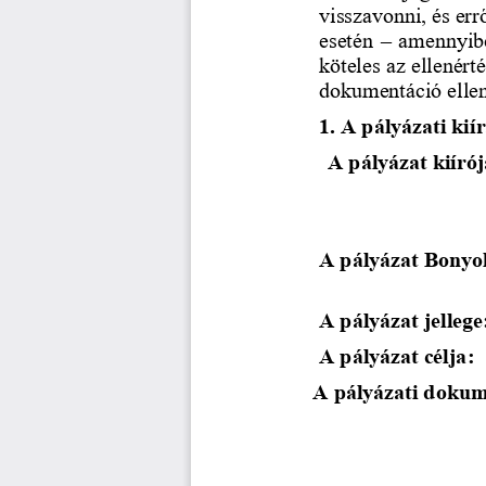
visszavonni, és err
esetén 
–
amennyibe
köteles az ellenért
dokumentáció ellen
1. A pályázati kií
A pályázat kiírój
A pályázat Bonyol
A pályázat jellege
A pályázat célja:
A pályázati dokum