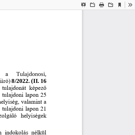
Current
Presentation
Open
Print
Download
To
View
Mode
  a 
Tulajdonosi, 
iíró)
8
/20
2
2
. (I
I
. 
16
  tulajdonát  képező 
, tulajdoni lapon 25 
helyiség, valamint a 
, tulajdoni lapon 21 
szolgáló  helyiségek 
  indokolás  nélkül 