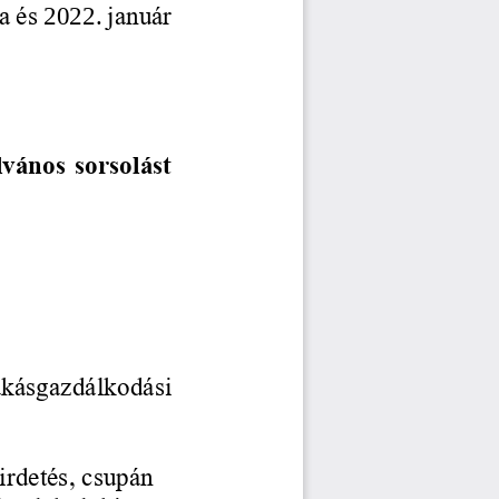
a és 
2022
. 
január
lvános sorsolást 
akásgazdálkodási 
rdetés, csupán