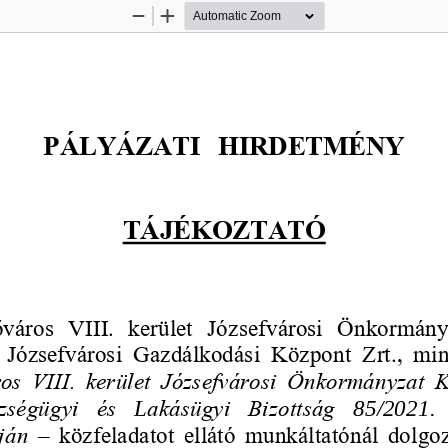
Zoom
Zoom
Out
In
PÁLYÁZATI
HIRDETMÉNY
TÁJÉKOZTATÓ
város  VIII.  kerület 
Józsefvárosi  Önkormányz
 Józsefvárosi  Gazdálkodási  Központ  Zrt.,  min
s  VIII.  kerület 
Józsefvárosi  Önkormányzat 
K
zségügyi  és 
L
akásügyi  Bizottság
85
/2021.
ján 
–
közfeladatot  ellátó  munkáltatónál  dolgoz