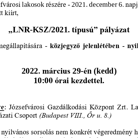
fvárosi 
lakosok
részére
-
2021
. 
december
6
. napj
t kiírt, 
„LNR
-
KSZ
/20
21
. típusú” pályázat
gállapítására 
-
közjegyző jelenlétében 
-
nyi
március
é
2022
. 
29
-
n
(
kedd
) 
1
0
:
0
0 órai kezdettel.
ye
: 
Józsefvárosi  Gazdálkodási  Központ  Zrt
.  L
ázati Csoport
(Budapest VIII., Őr u. 8.) 
 nyilvános sorsolás nem konkrét végeredmény hi