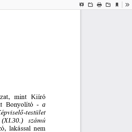
Current
Presentation
Open
Print
Download
To
View
Mode
at,  mint 
K
iíró 
t 
B
onyolító 
-
a 
épviselő
-
testület 
(
XI
.
30
.) 
számú 
ó, 
lakással  nem 