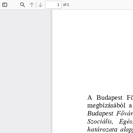
of 1
Toggle
Find
Previous
Next
Sidebar
A  Budapest 
Fő
megbízásából  a 
Budapest 
Főváro
Szociális,  Egés
határozat
a
alap