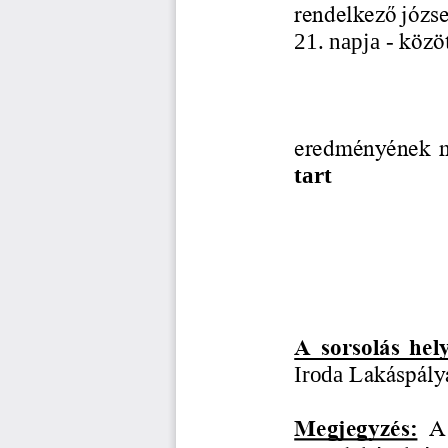
rendelkező
józse
21
. napja 
-
közöt
eredményének me
tart
A sorsolás hel
Lakáspály
Iroda
Megjegyzés:
A