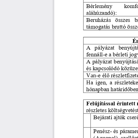
Bérlemény   komfor
aláhúzandó):
Beruházás  összes  br
támogatás bruttó össz
Ér
A  pályázat  benyújt
fennáll
e a bérleti jo
-
A pályázat 
benyújtás
és kapcsolódó közüzem
Van
-
e élő részletfize
H
a igen, a részletek
hónapban határidőben
Felújítással érintett 
részletes költségvetés
Bejárati ajtók cser
Penész
-
és 
páramen
(Aquapol), szellőz