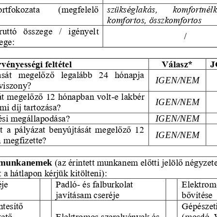
tfokozata   (megfelelő 
szükséglakás,   komfortnélkü
komfortos, összkomfortos
uttó  összege  /  igényel
t
/
ege:
vényességi feltétel
Válasz*
J
ását  megelőző  legalább  24  hónapja 
IGEN/NEM
gviszony
?
át megelőző 12 
hónapban volt
e lakbér 
-
IGEN/NEM
i díj tartozása?
tési megállapodása?
IGEN/NEM
et a pályázat benyújtását megelőző 12 
IGEN/NEM
 megfizette?
munkanemek
(az érintett munkanem előtti jelölő négyzet
t a hátlapon kérjük kitölteni):
éje
Padló
-
és falburkolat 
Elektromo
javításam cseréje
bővítése
tesítő 
Gépészeti
tető 
Elektromos szerelvények és 
(mosdó, 