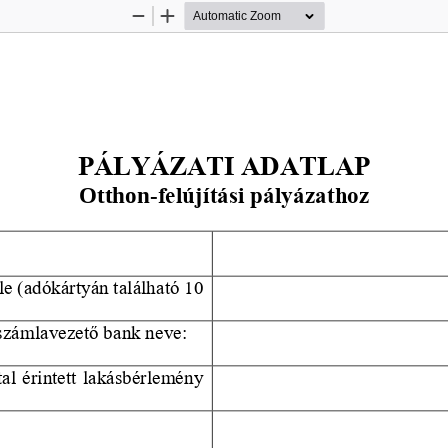
Zoom
Zoom
Out
In
PÁLYÁZATI ADATLAP
Otthon
-
felújítási pályázathoz
le (adókártyán található 10 
számlavezető bank neve:
tal érintett lakásbérlemény 