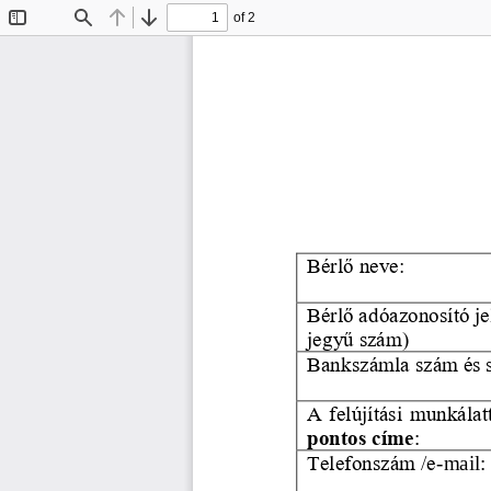
of 2
Toggle
Find
Previous
Next
Sidebar
Bérlő neve:
Bérlő adóazonosító je
jegyű szám)
Bankszámla szám és 
A felújítási munkálat
pontos címe
:
Telefonszám /e
-
mail: