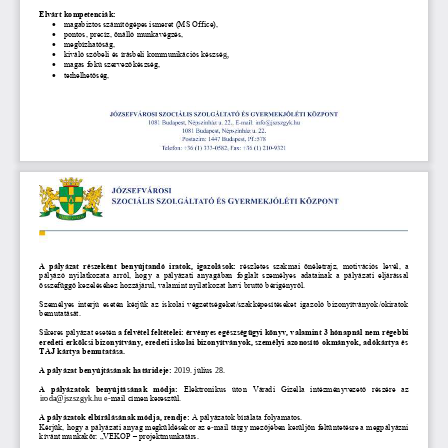
Elvárt kompetenciák: 

magabiztos számítógépes ismeret (MS Office), 

pontos, precíz, önálló munkavégzés, 

megbízhatóság, 

kiváló szóbeli és írásbeli kommunikációs készsé
g, 

magas fokú szervezőkészség, 

terhelhetőség, 
A  pályázat  részeként  benyújtandó  iratok,  igazolások: 
részletes  szakmai  önéletrajz,  motivációs  levél,  a 
pályázó  nyilatkozata  arról,  hogy  a  pályázati  anyagában  foglalt  személyes 
adatainak  a  pályázati  eljárással 
ös
szefüggő kezeléséhez hozzájárul,
valamint nyilatkozat havi bruttó bérigényről.
Személyes interjú esetén kérjük az iskolai végzettségeket/szakképesítéseket igazoló bizonyítványok/okiratok 
bemutatását.
Sikeres pályázat es
etén 
a felvétel feltételei: érvényes egészségügyi könyv, valamint 3 hónapnál nem régebbi 
eredeti erkölcsi bizonyítvány, eredeti iskolai bizonyítványok, személyi azonosító okmányok, adókártya és 
TAJ kártya bemutatása.
A pályázat benyújtásának határideje:
2
019
. 
július
28
.
A  pályázatok  benyújtásának  módja: 
Elektronikus  úton  Váradi  Gizella  intézményvezető  részére  az 
iroda@jszszgyk.hu e
-
mail címen keresztül. 
A pályázatok elbírálásának módja, rendje: 
A pályázatok bírálata folyamatos. 
Kérjük, hogy a pályázati 
anyag megküldésekor az e
-
mail tárgy mezőjében kerüljön feltüntetésre a megpályázni 
kívánt munkakör: 
„VEKOP 
–
projektmunkatárs
.