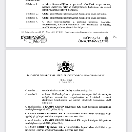
- 
Földszint
 1.: 
A
 lakás 
fürd
szobájában 
a 
gázüzm
készülékek 
megszüntetése, 
ő
ű
korszer
elektromos 
f
tés 
és 
melegvízellátás 
biztosítása. 
Az 
érintett 
ű
ű
kémény 
használaton 
kívül 
helyezése. 
- 
Földszint
 2.: 
A
 lakás 
érintett 
tartalék 
kéményeinek 
használaton 
kívül 
helyezése. 
- 
Földszint
 3.: 
A
 lakás 
érintett 
tartalék 
kéményeinek 
használaton 
kívül 
helyezése. 
- 
Földszint
 4.: 
A
 lakás 
fíird
szobájában 
a 
gázüzm
kéményes 
konvektor 
ő
ű
megszüntetése, 
korszer
elektromos 
f
tés 
kialakítása, 
az 
érintett, 
ű
ű
tartalék 
kémények 
használaton 
kívül 
helyezése.
K
ve
r
es
s„
1082 
Budapest
 Baross
 u.  
63-67. 
• 
 Telefon:
 06 
1  
459 
2100 
•  
E-mail: 
polgarmester©jozsefvaros.
 hu
 •  
www.jozsefvaros.
 hu
 1
ID
SBARÁT 
Ő
ÖNKORMÁNYZAT 
BUDAPEST
 F
VÁROS 
VIII. 
KERÜLET 
JÓZSEFVÁROSI 
ÖNKORMÁNYZAT
Ő 
PIK()
 ANDRÁS
s
POIGAR
 E  
 f,  
R
- 
I. 
emelet
 1.: 
A 
 tet
n 
kívül 
üzemel
kémény 
ventilátor 
telepítése. 
ő
ő
- 
I. 
emelet
 2.: 
A
 lakás 
fürd
szobájában 
a 
gáztizm
kéményes 
f
t
és 
melegvíz 
ő
ű
ű
ő
szolgáltató 
berendezések 
megszüntetése 
és 
kiváltásuk 
korszer
ű
elektromos 
készülékekre. 
Az 
érintett 
kémények 
használaton 
kívül 
helyezése.
A
 munkálatokat 
a
 KAMIN
 GROUP
 Kivitelez
Kft. 
saját 
költségén 
kifogástalan 
ő
min
ségben 
végzi 
el 
 2020.
 július 
31-ig.
ő
A
 KAMIN
 GROUP
 Kivitelez
Kft. 
a  
munkálatokkal 
kapcsolatban 
kártérítési, 
vagy 
ő
egyéb 
jogi 
igénnyel 
az 
Önkormányzattal 
szemben 
nem 
élhet.
A
 munkálatokat 
a
 KAMIN
 GROUP
 Kivitelez
Kft. 
saját 
költségén 
kifogástalan 
ő
min
ségben 
végzi 
el 
 2020.
 július 
31-ig.
ő
A
 KAMIN
 GROUP
 Kivitelez
Kft. 
a 
munkálatokkal 
kapcsolatban 
kártérítési, 
vagy 
ő
egyéb 
jogi 
igénnyel 
az 
Önkormányzattal 
szemben 
nem 
élhet.