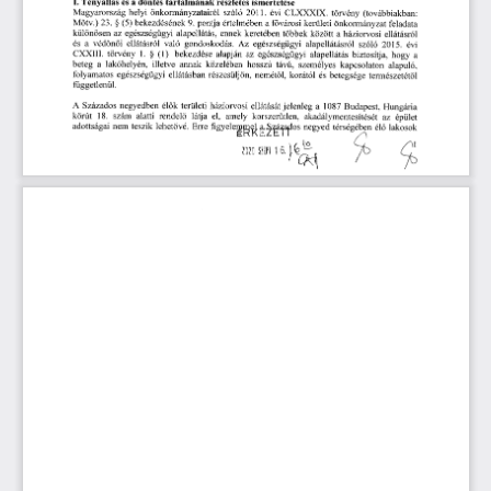
I. 
Tényállás 
és 
a 
döntés 
tartalmának 
részletes 
ismertetése 
Magyarország 
helyi 
önkormányzatairól 
szóló
 2011.
 évi 
CLXXXIX. 
törvény 
(továbbiakban: 
Mötv.)
 23.
 (5)
 bekezdésének
 9.
 pontja 
értelmében 
a 
f
városi 
kerületi 
önkormányzat 
feladata 
 §
ő
különösen 
az 
egészségügyi 
alapellátás, 
ennek 
keretében 
többek 
között 
a 
háziorvosi 
ellátásról 
és 
a  
véd
n
i 
ellátásról 
való 
gondoskodás. 
Az 
egészségügyi 
alapellátásról 
szóló
 2015.
 évi 
ő
ő
CXXIII. 
törvény
 1.
 (1)
 bekezdése 
alapján 
az 
egészségügyi 
alapellátás 
biztosítja, 
hogy 
a 
 §
beteg 
a  
lakóhelyén, 
illetve 
annak 
közelében 
hosszú 
távú, 
személyes 
kapcsolaton 
alapuló, 
folyamatos 
egészségügyi 
ellátásban 
részesüljön, 
nemét
l, 
korától 
és 
betegsége 
természetét
l 
ő
ő
ftiggetlenül.
A
 Százados 
negyedben 
él
k  
területi 
háziorvosi 
ellátását 
jelenleg 
a
 1087 
Budapest,
 Hungária 
ő
körút
 18.
 szám 
alatti 
rendel
látja 
el, 
amely 
korszer
tlen, 
akadálymentesítését 
az 
épület 
ő
ű
adottságai 
nem 
teszik 
lehet
vé. 
Erre 
figyelemm
k 
tria
clos 
negyed 
térségében 
él
lakosok
ő
ő
i
2020 
SLEPT 
1 
6. 
 ), 
— 