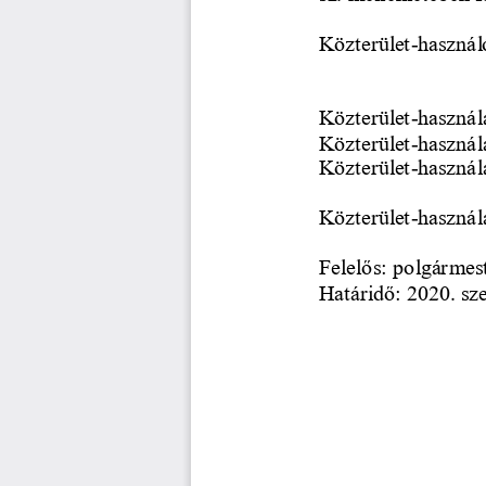
Közterület
-
használ
Közterület
-
használa
Közterület
-
használa
Közterület
-
használ
Közterület
-
használ
Felelős: polgármes
Határidő: 2020. sz