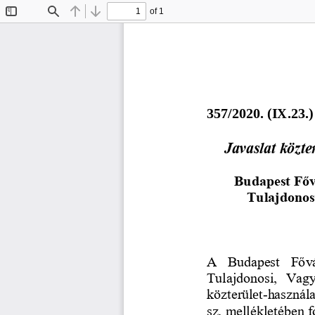
of 1
Toggle
Find
Previous
Next
Sidebar
3
5
7
/2020. (
I
X.
23
.)
Javaslat közte
Budapest Főv
Tulajdonos
A  Budapest  Fővá
Tulajdonosi,  Vagy
közterül
et
-
használa
sz. mellékletében f