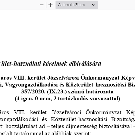
Zoom
Zoom
Out
In
rület
-
használati kérelmek elbírálására
áros VIII. kerület Józsefvárosi Önkormányzat Képv
i, Vagyongazdálkodási és Közterület
-
hasznosítási Bi
357/2020. (IX.23.) számú határozata 
(4 igen, 0 nem, 2 tartózkodás szavazattal)
ros  VIII.  kerület  Józsefvárosi  Önkormányzat  Kép
ongazdálkodási  és  Közterület
-
hasznosítási  Bizottság
ti hozzájárulást ad 
–
teljes díjmentesség biztosításával 
oglalt tartalommal az alábbiak szerint: