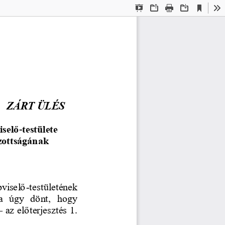
Current
Presentation
Open
Print
Download
To
View
Mode
ZÁRT ÜLÉS
iselő
-
testülete 
zottságának 
viselő
-
testületének 
a  úgy  dönt,  hogy 
–
az előterjesztés 1. 