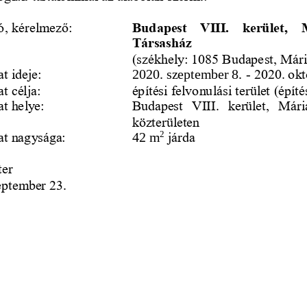
ó, kérelmező:
Budapest  VIII.  kerület,  
Társasház
(székhely: 1085 Budapest, Mári
t ideje:
2020. szeptember 8. 
-
2020. okt
t célja:
építési felvonulási terület (építé
at helye:
Budapest  VIII.  kerület,  Mária
közterületen
2
at nagysága:
42 m
járda
ter
eptember 23.