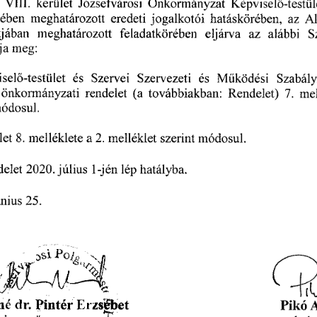
 
VIII. 
kerület 
Józsefvárosi 
Önkormányzat 
Képvisel
-testül
ő
sében 
meghatározott 
eredeti 
jogalkotói 
hatáskörében, 
az 
Al
tjában 
meghatározott 
feladatkörében 
eljárva 
az 
alábbi 
S
ja 
meg:
isel
-testület 
és 
Szervei 
Szervezeti 
és 
M
ködési 
Szabály
ő
ű
 önkormányzati 
rendelet 
(a 
továbbiakban: 
Rendelet)
 7.
 me
ódosul.
let
 8. 
 melléklete 
a 
 2. 
 melléklet 
szerint 
módosul.
delet
 2020.
 július 
1-jén 
lép 
hatályba.
únius
 25.
Po", 
si 
3
,
Z 
v. 
ne 
dr. 
Pintér 
Erzsibet 
Pikó 