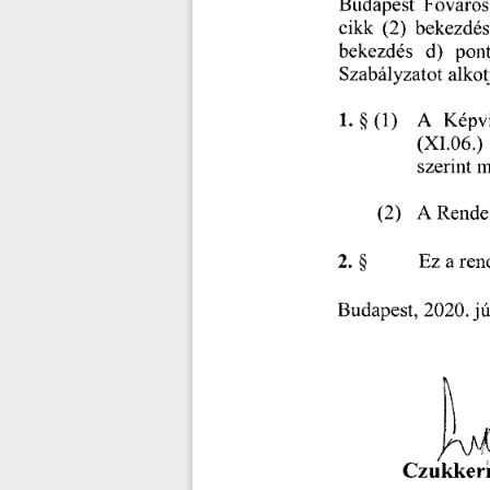
Budapest
 F
város
ő
cikk
 (2)
 bekezdé
bekezdés
 d)
 pon
Szabályzatot 
alkot
1.
§ 
 (1) 
A
 Képv
(X1.06.)
szerint 
m
(2) 
A
 Rende
2.
§ 
Ez 
a 
ren
Budapest, 
2020.
 j
Czukker