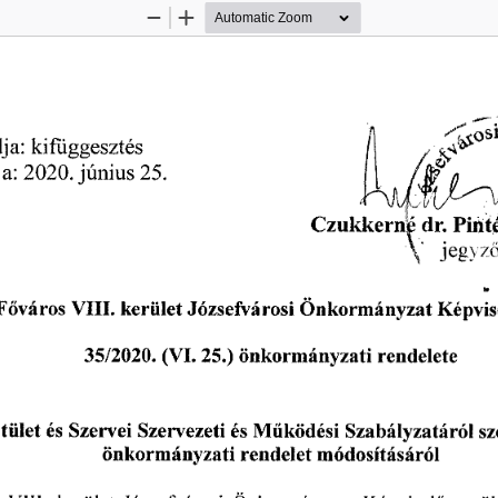
Zoom
Zoom
Out
In
ja: 
kifüggesztés
a:
 2020.
 június
 25.
Czukkern 
dr. 
Pint
jegyz
 F
város 
VIII. 
kerület 
Józsefvárosi 
Önkormányzat 
Képvis
ő
35/2020.
 (VI.
 25.)
 önkormányzati 
rendelete 
stület 
és 
Szervei 
Szervezeti 
és 
M
ködési 
Szabályzatáról 
sz
ű
önkormányzati 
rendelet 
módosításáról