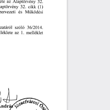
ete 
az 
Alaptörvény
 32.
aptörvény
 32.
 cikk
 (1)
zervezeti 
és 
M
ködési 
ű
zatáról 
szóló
 36/2014. 
lléklete 
az
 1.
 melléklet 
Andr 