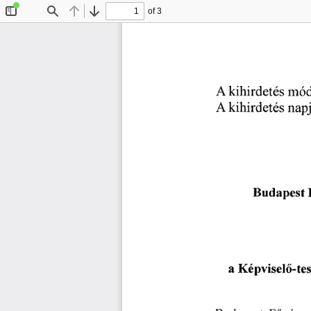
of 3
Toggle
Find
Previous
Next
Sidebar
A
 kihirdetés 
mód
A
 kihirdetés 
napj
Budapest
a 
Képvisel
-te
ő