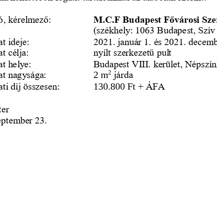
ó, kérelmező:
M.C.F Budapest Fővárosi Sze
(székhely: 1063 Budapest, Szív u
t ideje:
2021. január 1. és 2021. decemb
t célja:
nyílt szerkezetű pult 
at helye:
Budapest VIII. kerület, Népszín
2
at
nagysága:
2 m
járda 
ti díj összesen: 
130.800 Ft
+ ÁFA  
ter
eptember 23.