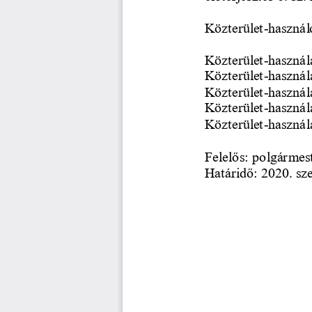
Közterület
-
használ
Közterület
-
használa
Közterület
-
használa
Közterület
-
használ
Közterület
-
használ
Közterület
-
használa
Felelős: polgármes
Határidő: 2020. sz