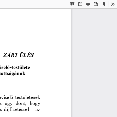
Current
Presentation
Open
Print
Download
To
View
Mode
ZÁRT ÜLÉS
iselő
-
testülete 
zottságának 
viselő
-
testületének 
a  úgy  dönt,  hogy 
 díjfizetéssel 
–
az 