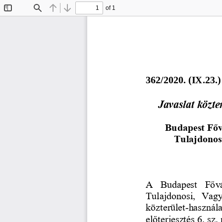
of 1
Toggle
Find
Previous
Next
Sidebar
3
6
2
/2020. (
I
X.
23
.)
Javaslat közte
Budapest Főv
Tulajdonos
A  Budapest  Fővá
Tulajdonosi,  Vagy
közterület
-
használa
előterjesztés 6. sz