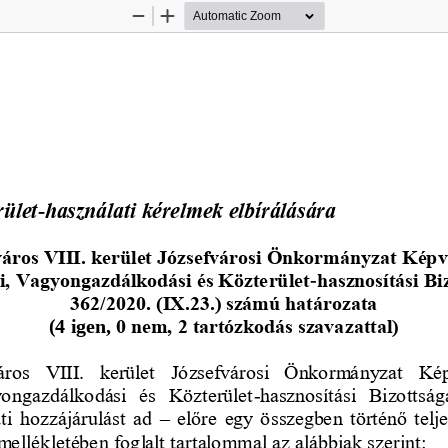
Zoom
Zoom
Out
In
rület
-
használati kérelmek elbírálására
áros VIII. kerület Józsefvárosi Önkormányzat Képv
i, Vagyongazdálkodási és Közterület
-
hasznosítási Bi
362/2020. (IX.23.) számú határozata 
(4 igen,
0 nem, 2 tartózkodás szavazattal)
ros  VIII.  kerület  Józsefvárosi  Önkormányzat  Kép
ongazdálkodási  és  Közterület
-
hasznosítási  Bizottság
ti hozzájárulást ad 
–
előre egy ös
szegben történő teljes
. mellékletében foglalt tartalommal az alábbiak szerint: