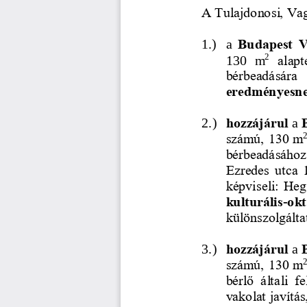
A Tulajdonosi, Vag
1.)
a 
Budapest  VI
2
130  m
alapt
bérbeadására   
eredményesne
2.)
hozzájárul
a 
számú, 130 m
bérbeadásához 
Ezredes  utca  1
képviseli: Heg
kulturális
okt
-
különszolgálta
3.)
hozzájárul
a 
számú, 130 m
bérlő  általi  
vakolat javítás