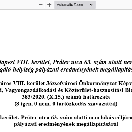
Zoom
Zoom
Out
In
apest VIII. kerület, Práter utca 63. szám alatti ne
lgáló helyiség pályázati eredményének megállapítá
áros VIII. kerület Józsefvárosi Önkormányzat Képv
i, Vagyongazdálkodási és Közterület
-
hasznosítási Bi
383/2020. (X.15.) számú határozata 
(8 igen, 0 nem, 0 tartózkodás szavazattal)
kerület,
Práter utca 63. szám alatti nem lakás céljára
pályázati eredményének megállapításáról