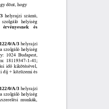
úgy dönt, hogy
3 
helyrajzi  számú,
  szolgáló  helyiség 
  érvényesnek  és 
122/0/A/3 
helyrajzi 
ra szolgáló helyiség 
y:  1024  Budapest, 
m:  18119347
-
1
-
41; 
si idő kikötésével, 
i díj
+ közüzemi és 
122/0/A/3 
helyrajzi 
ra szolgáló helyiség 
yszerelési  munkák, 