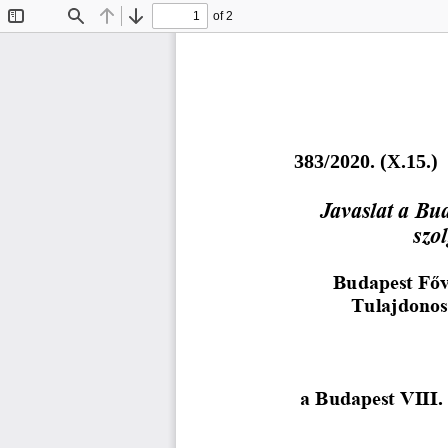
of 2
Toggle
Find
Previous
Next
Sidebar
3
8
3
/2020. (X.
15
.)
Javaslat a Bud
szo
Budapest Főv
Tulajdonos
a Budapest VIII. 