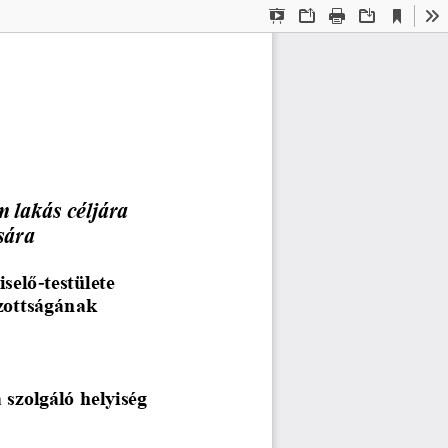
Current
Presentation
Open
Print
Download
To
View
Mode
m lakás céljára 
sára
iselő
-
testülete 
zottságának 
 szolgáló helyiség 