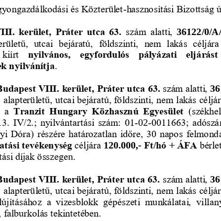
yongazdálkodási és Közterület
-
hasznosítási Bizottság 
II.  kerület,  Práter  utca  63. 
szám  alatti, 
36122/0/A/
erületű,  utcai  bejáratú,  földszinti,  nem  lakás  céljára
kiírt
nyilvános,  egyfordulós  pályázati  eljárást
k nyilvánítja
.
Budapest VIII. kerület, P
ráter utca 63. 
szám alatti, 
36
2
alapterületű, utcai bejáratú, földszinti, nem lakás céljá
 a 
Tranzit  Hungary  Közhasznú  Egyesület 
(székhel
3.  IV/2.;  nyilvántartá
si  szám:  01
0011663;  adószá
-
02
-
yi Dóra) részére határozatlan időre, 30 napos felmondá
atási tevékenység
céljára 
Ft/hó + ÁFA 
bérlet
120.000,
-
tási díjak összege
n.
Budapest VIII. kerület, Práter utca 63. 
szám alatti, 
36
2
alapterületű, utcai bejáratú, földszinti, nem lakás céljá
felújításához  a  vizesblokk  gépészeti  munkálatai, 
villan
, falburkolás tekintetében.