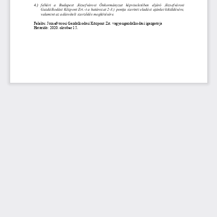
4.)
felkéri  a  Budapest  Józsefvárosi  Önkormányzat  képviseletében  eljáró  Józsefvárosi 
Gazdálkodási Központ Zrt.
-
t a határozat 2
-
3.) pontja szerinti eladási ajánlat kiküldésére, 
valamint az adásvételi szerződés megkötésére.
Felelős: Józsefvárosi Gazdálkodási Központ Zrt. vagyongazdálkodási igazgatója
Határidő: 2020. október 15. 