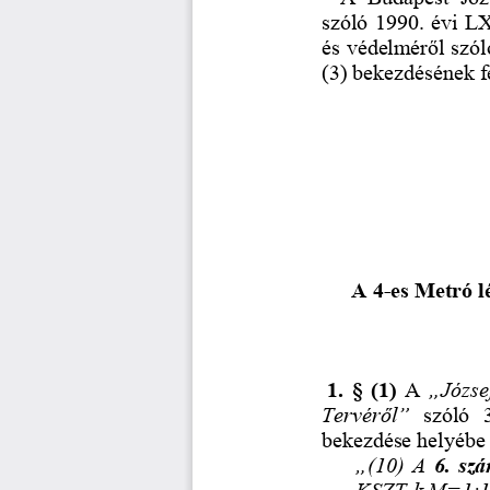
szóló 1990. évi LX
és védelmér
ő
l szó
(3) bekezdésének fe
A 4-es Metró l
  1.  §  (1)  
A 
„József
Tervér
ő
l” 
szóló   
bekezdése helyébe 
„(10)  A  
6.  sz
KSZT-k M=1:100