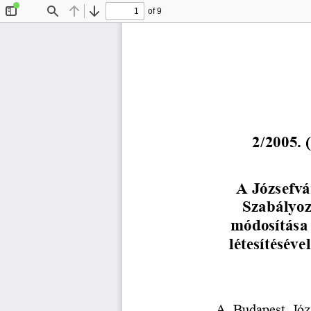
of 9
Toggle
Find
Previous
Next
Sidebar
2/2005. 
A Józsefvá
Szabályoz
módosítása 
létesítésév
A  Budapest  Józ