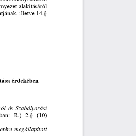
rnyezet alakításáról 
jának, illetve 14.§ 
ítása érdekében 
ól  és  Szabályozási  
an:   R.)   2.§   (10)   
etére  megállapított  