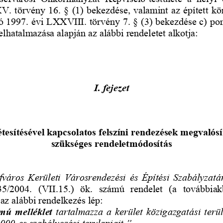
V. törvény 16. § (1) bekezdése,
 valamint az épített kö
ló 1997. évi LXXVIII. törvény 7. § (3) bekezdése c) pont
lhatalmazása alapján az alábbi rendeletet alkotja: 
I. fejezet 
étesítésével kapcsolatos felszíni rendezések megvalós
szükséges rendeletmódosítás 
város  Kerületi  Városrendezési  és  Építési  Szabályzatár
35/2004.   (VII.15.)   ök.   számú   rendele
t   (a   továbbiakb
az alábbi rendelkezés lép: 
ámú  melléklet  
tartalmazza  a  kerület  közigazgatási  terül
0-es szabályozási tervlapjait.” 