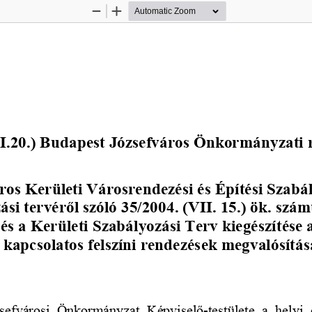
Zoom
Zoom
Out
In
(I.20.) Budapest Józs
efváros Önkormányzati r
ros Kerületi Városrendezé
si és Építési Szabá
ási tervér
ő
l szóló 35/2004. (VII. 15.) ök. szá
és a Kerületi Szabályozási Terv kiegészítése 
el kapcsolatos felszíni rendezések megvalósítá
sefvárosi  Önkormányzat  Képvisel
ő
-testülete  a  hely