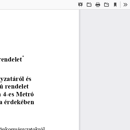
Current
Presentation
Open
Print
Download
To
View
Mode
*
endelet
lyzatáról és 
mú rendelet 
a 4-es Metró 
sa érdekében 
i  önkormányzatokról  