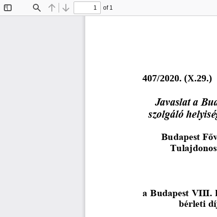
of 1
Toggle
Find
Previous
Next
Sidebar
4
0
7
/2020. (X.29.)
Javaslat a Bud
szolgáló helyis
Budapest Főv
Tulajdonos
a Budapest VIII. 
bérleti d