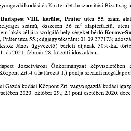
yongazdálkodási és Közterület
-
hasznosítási Bizottság 
Budapest  VIII.  kerület, 
Práter  utca  55. 
szám  alatt
2
helyrajzi  számú,  összesen  56  m
alapterületű,  utcai 
nem lakás céljára szolgáló helyiségeket bérlő 
Kerova
-
Sm
, Práter utca 55.; cégjegyzékszám: 01 09 277173; adós
kstok  János  ügyvezető)  bérleti  díjának  50%
-
kal  tör
1. és 2021. február 28. közötti időszakban.
dape
st  Józsefvárosi  Önkormányzat  képviseletében  e
Központ Zrt.
t a határozat 1.) pontja szerinti megállapo
-
osi Gazdálkodási Központ Zrt. vagyongazdálkodási igaz
esetében
2020. október 29.; 2.) pont esetében 2020. dec