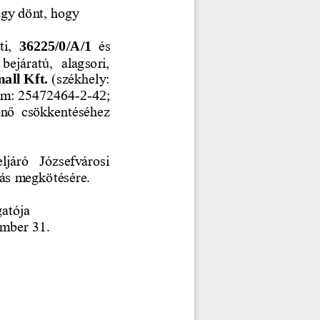
úgy dönt, hogy 
i, 
36225/0/A/1
és 
 bejáratú,  alagsori, 
all Kft. 
(székhely: 
zám: 25472464
-
2
-
42; 
ténő  csökkentéséhez 
ljáró  Józsefvárosi 
dás megkötésére.
gatója
ember 31.