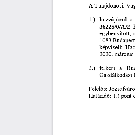
A Tulajdonosi, Vag
1.)
hozzájárul 
a
36225/0/A/2 
egybenyitott, 
1083 Budapest
képviseli:  Hac
2020. március 
2.)
felkéri  a  Bu
Gazdálkodási 
Felelős: Józsefvár
Határidő: 1.) pont 