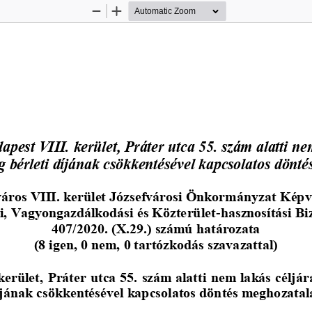
Zoom
Zoom
Out
In
apest VIII. kerület, Práter utca 55. szám alatti ne
ég bérleti díjának csökkentésével kapcsolatos dönt
áros VIII. kerület Józsefvárosi Önkormányzat Képv
i, Vagyongazdálkodási és Közterület
-
hasznosítási Bi
407/2020. (X.29.) számú határozata 
(8 igen, 0 nem, 0 tartózkodás szavazattal)
kerület,
Práter utca 55. szám alatti nem lakás céljára
íjának csökkentésével kapcsolatos döntés meghozatal