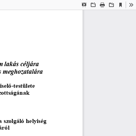
Current
Presentation
Open
Print
Download
To
View
Mode
m lakás céljára 
és meghozatalára
iselő
-
testülete 
zottságának 
 szolgáló helyiség 
áról