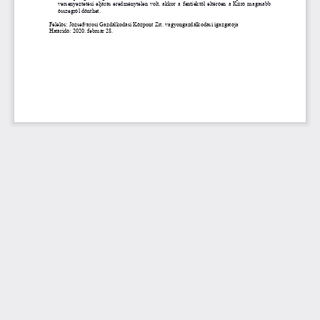
versenyeztetési eljárás eredménytelen volt, akkor a fentiektől eltérően a Kiíró magasabb 
összegről dönthet.
Felelős: Józsefvárosi Gazdálkodási Központ Zrt. 
vagyongazdálkodási
igazgatója
Határidő: 20
20. február 28.