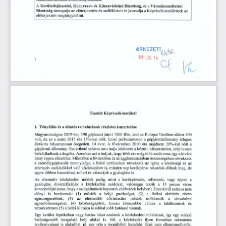
A
 Kerületfejlesztési, 
Környezet- 
Klímavédelmi 
és 
Bizottság, 
és 
a 
Városüzemeltetési 
Bizottság 
támogatja 
az 
el
terjesztést 
és 
mellékleteit 
és 
javasolja 
a 
Képvisel
-testületnek 
az 
ő
ő
el
terjesztés 
megtárgyalását.
ő
ÉRKEZETT
 JR
2021
 14,
1 
((rL, 
Tisztelt 
Képvisel
-testület! 
ő
I.
Tényállás 
és 
a 
döntés 
tartalmának 
részletes 
ismertetése 
Magyarországon 
2019-ben
 390
 gépkocsi 
jutott
 1000
 f
re, 
ami 
az 
Európai 
Unióban 
akkor
 490
ő
volt,
 de
 ez 
a  
szám
 2015
 óta 
15%-kal 
n
tt. 
Ezzel 
párhuzamosan 
a 
gépjárm
állomány 
átlagos 
ő
ű
életkora 
folyamatosan 
öregedett,
 14
 évre.
 A
 f
városban
 2010
 óta 
majdnem 
20%-kal 
n
tt  
a 
ő
ő
gépjárm
-állomány. 
Ezt 
érthet
módon 
nem 
tudja 
lekövetni 
a 
közúti 
infrastruktúra, 
szép 
lassan 
ű
ő
belefulladtunk 
a 
dugóba. 
Azonban 
azt 
is 
tudjuk, 
hogy 
több 
sáv 
még 
több 
autót 
vonz, 
így 
a 
kívánt 
irány 
éppen 
ellentétes. 
Miközben 
a 
f
városban 
és 
az 
agglomerációban 
összességében 
növekszik 
ő
a 
személygépkocsik 
mennyisége, 
a 
bels
területeken 
növekszik 
az 
igény 
a  
közösségi 
és 
az 
ő
alternatív 
eszközökkel 
való 
közlekedésre 
is, 
minden 
nap 
kerékpáros 
rekordok 
d
lnek 
meg,
 de
ő
egyre 
többen 
használnak
 rollert
 és 
választják 
a 
gyaloglást 
is. 
Az 
alternatív 
közlekedési 
módok 
pedig, 
mint 
a 
kerékpározás, 
rollerezés, 
vagy 
éppen 
a 
gyaloglás, 
diverzifikálják 
a 
közlekedési 
módokat, 
valósággá 
teszik 
a
 15
 perces 
város 
koncepcióját 
(azaz, 
hogy 
a 
szolgáltatások 
legyenek 
elérhet
ek 
helyben). 
Ezen 
kívül 
számos 
más 
ő
el
nyt 
is 
hordoznak:
 (1)
 er
sítik 
a 
helyi 
gazdaságot,
 (2)
 a 
fizikai 
aktivitás 
révén 
ő
ő
 (3)
 az 
elérhet
bb 
egészségesebbek,
közlekedési 
módok 
csökkentik 
a 
társadalmi 
ő
 (4)
egyenl
tlenségeket,
 közösségépít
k, 
hiszen 
könnyebbé 
válnak 
a 
találkozások 
és 
ő
ő
természetesen
 (5)
 a  
helyi 
klímára 
is 
sokkal
 jobb
 hatással 
vannak. 
Egy 
kerület 
léptékében 
nagy 
hatása 
lehet 
ezeknek 
a  
közlekedési 
módoknak, 
így 
egy 
sokkal 
barátságosabb 
hangulatú 
hely 
alakul 
ki. 
S
t, 
a 
közlekedés 
ilyen 
formában 
rekreációs 
ő
alakulhat, 
pl. 
egy 
séta 
a 
tevékenységgé 
is 
megállóból 
hazafelé. 
Ezek 
nem 
elhanyagolhatók, 