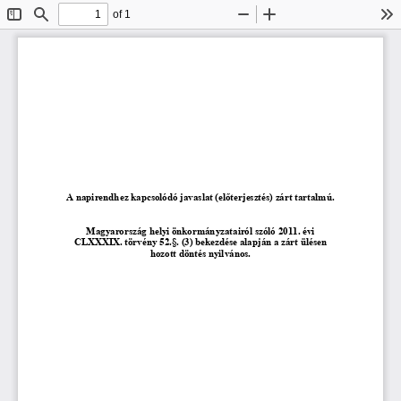
of 1
Toggle
Find
Zoom
Zoom
To
Sidebar
Out
In
A napirendhez kapcsolódó javaslat (előterjesztés) zárt tartalmú.
Magyarország helyi önkormányzatairól szóló 2011. évi 
CLXXXIX. törvény 52.§. (3) bekezdése alapján a zárt ülésen 
hozott döntés nyilvános.