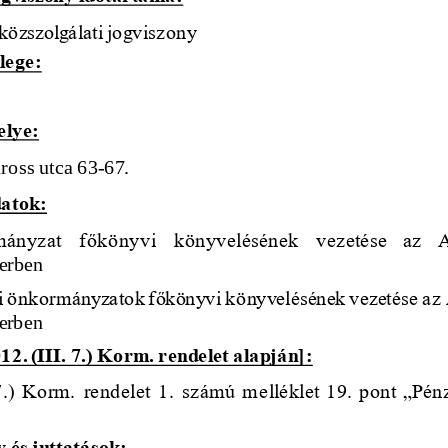
közszolgálati jogviszony 
lege: 
lye:
ross utca 63
-
67. 
datok:
mányzat  főkönyvi 
könyvelésének  vezetése  az  
erben
i önkormányzatok főkönyvi könyvelésének vezetése az 
erben
2. (III. 7.) Korm. rendelet alapján]
:
7.) Korm. rendelet 1. számú m
elléklet 19. pont „Pén
y és juttatások: