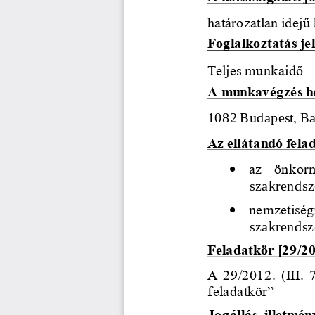
határozatlan idejű
Foglalkoztatás jel
Teljes munkaidő 
A munkavégzés he
1082 Budapest, Ba
Az ellátandó fela
•
az  önkor
szak
rendsz
•
nemzetiség
szakrendsz
Feladatkör [29/201
A 29/2012. (III. 
feladatkör
”
Jogállás, illetmén