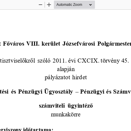
Zoom
Zoom
Out
In
 
Főváros VIII. kerület 
Józsefvárosi 
Polgármester
 tisztviselőkről szóló 2011. évi CXCIX. törvény 45.
alapján 
pályázatot hirdet
tési  és Pénzügyi Ügyosztály 
–
Pénzügyi
és Számvi
számvitel
i
ügyintéző
munkakörre
ogviszony időtartama: