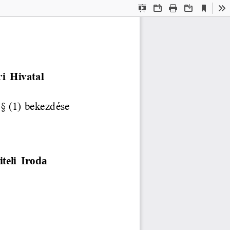
Current
Presentation
Open
Print
Download
To
View
Mode
i  Hivatal
§ (1) bekezdése 
teli 
Iroda