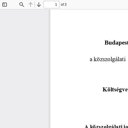
of 3
Toggle
Find
Previous
Next
Sidebar
Budapest
a közszolgálati
Költségve
A közszolgálati j