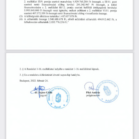
pont
2.
maradvany
4.929.765.280
osszeget,
melleklet
III/9.
pontja
szerinti
Ft
a
III/ll.
netto
Ft
eloleg
bevetel
kiilso
finanszirozasi
osszeget,
a
szerinti
291.342.967
finanszirozasara
melleklet
pontja
szerinti
belfoldi
bevetelei
a
III/12.
2.
ertekpapirok
veszi
csokkent
2.
melleklet
VI/11.
Ft
osszeget
igenybe,
a
pontja
5.993.840.000
melyet
netto
finanszirozasi
visszafizetes
osszege.
407.572.559
osszegu
eloleg
szerinti
Ft
altalanos
1.407.037.978
(3)
A
koltsegvetes
tartaleka
Ft.
A
osszege
Ft,
ebbol
Ft,
(4)
2.548.688.678
mukodesi
494.912.442
celtartalek
celtartalek
a
felhalmozasi
”
celtartalek
Ft.
2.053.776.236
2.
§
A
Rendelet
mellekletei
helyebe
e
rendelet
mellekletei
1-16.
1-16.
lepnek.
Ez
napon
lep
hatalyba.
§
a
rendelet
kihirdeteset
koveto
3.
a
Budapest,
februar
2022.
24.