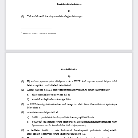
Tömbök, telkek kialakítása 
2.§ 
(1)
Telket alakítani kizárólag e 
rendelet alapján lehetséges.  
1
Hatályáról a 19/2002. (V.
24.) sz. ör. rendelkezett
Új épület létesítése 
3.§ 
(1)
Új  épületet,  építményeket  elhelyezni  csak  a  KSZT  által  rögzített  építési  helyen  belül  
lehet, az építési vonal kötelez
ő
 betartásával.  
(2)
Amely telkeken a KSZT nem rögzít építési határvonalat, új épület elhelyezésekor:   
a)    a hátsókert legkisebb mélysége 6,0 m.   
b)    az oldalkert legkisebb szélessége 3,0 m.  
(3)
A KSZT-ben rögzített el
ő
kertben csak terepszint alatti közm
ű
 becsatlakozás építménye 
helyezhet
ő
 el. 
(4)
A területen nem helyezhet
ő
 el: 
a)
önálló v.  parkolóházhoz kapcsolódó üzemanyagtölt
ő
 állomás,  
2
b)
a 6000 m
-t meghaladó bruttó szintterület
ű
, kereskedelmi funkciót tartalmazó vagy 
ilyen méret
ű
 önálló kereskedelmi funkciójú építmény. 
(5)
A   területen   önálló   v.   más   funkcióval   
összekapcsolt   parkolóház   elhelyezhet
ő
, 
megengedett legnagyobb bruttó szintterületi mutatója 7,0.  