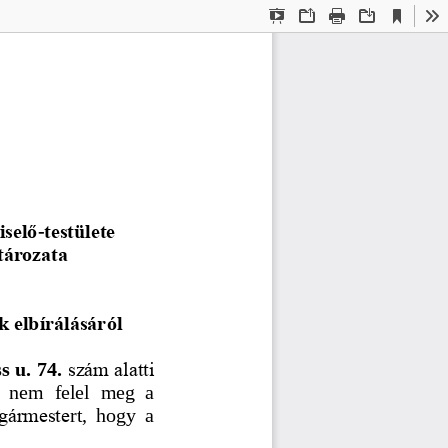
Current
Presentation
Open
Print
Download
To
View
Mode
iselő
testülete 
-
tározata
k elbírálásár
ól
szám alatti 
s u. 74.
  nem  felel  meg  a 
olgármeste
rt
,  hogy  a 