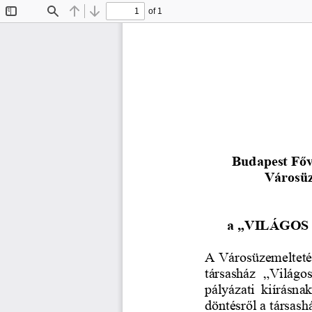
of 1
Toggle
Find
Previous
Next
Sidebar
Budapest Főv
Városüz
a „
VILÁGOS
A Városüzemeltetés
társasház  „Világos
pályázati  kiírásnak
döntésről 
a társash