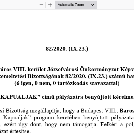
Zoom
Zoom
Out
In
8
2
/
2020. 
(IX.23.)
áros VIII. kerület Józsefvárosi Önkormányzat Képv
emeltetési Bizottságának 82/2020. (IX.23.) számú ha
(6 igen, 0 nem, 0 tartózkodás szavazattal)
 KAPUALJAK
” című pályázatra benyújtott kérelme
i Bizottság 
megállapítja
, hogy 
a Budapest VIII., 
Baros
  Kapualjak”  program  keretében  benyújtott  pályázat
a
,  ezért  úgy  dönt,  hogy  nem  támogatja.  F
elkéri  a  p
áz
at értesítse
.