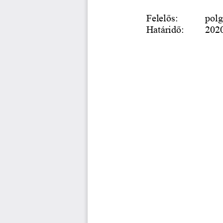
Felelős: 
polg
Határidő: 
2020