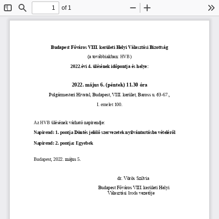
of 1
Toggle
Find
Zoom
Zoom
To
Sidebar
Out
In
Budapest Főváros VIII. kerületi Helyi Választási Bizottság
(a továbbiakban: 
H
VB)
.évi 
ülésének időpontja és helye:
202
2
4
.
20
22
. 
május
6
.
(
péntek
) 
1
1
.3
0 óra
Polgármesteri Hivatal, Budapest, VIII. kerület, Baross u. 63
-
67.,
I
. emelet 
100
.
Az HVB 
ülésének várható napirendje:
Napirend: 1.
pontja
Döntés jelölő szervezet
ek
nyilvántartásba vételéről
Napirend: 
2
. pontja
: 
Egyebek
Budapest, 
202
2
.
május
5
.
dr. Vörös Szilvia
Budapest Főváros VIII. kerületi Helyi
Választási 
Iroda 
vezetője