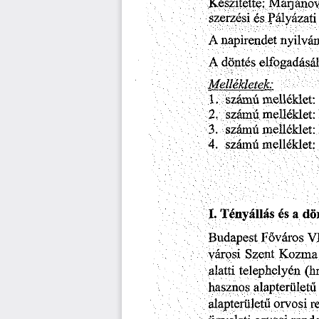
Maqánov
Készítette:
szerzési
Pályázati
és
A
nyilvá
napirendet
Adöntés
elfogadásá
Mellékletek:
1.
melléklet:
számú
2.
melléklet:
számú
3.
melléklet:
számú
4.
melléklet:
számú
a
Tényállás
d
és
I.
Budapest
VI
Főváros
Kozma
városi
Szent
(h
alatti
telephelyén
alapterületű
hasznos
alapterületű
orvosi
r