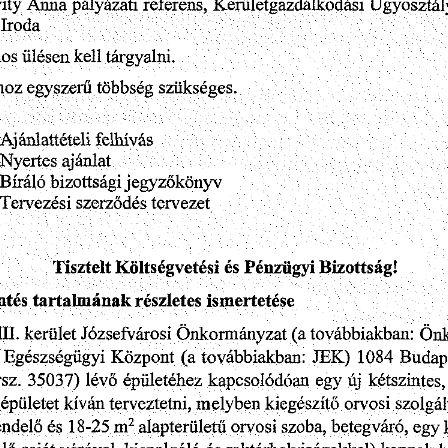
Anna
pályázati
Ügyosztál
ity
referens,
Kerületgazdálkodási
/
;
Iroda
kell
tárgyalni.
nos
ülésen
egyszerű
többség
hoz
szükséges.
Ajánlattételi
felhívás
ajánlat
Nyertes
Bíráló
bizottsági
jegyzőkönyv
szerződés
tervezet
Tervezési
Pénzügyi
Költségvetési
Tisztelt
és
Bizottság!
részletes
tartalmának
öntés
ismertetése
Önk
(a
továbbiakban:
Önkormányzat
II.
kerület
Józsefvárosi
(a
JEK)
1084
továbbiakban:
Budape
Egészségügyi
Központ
rsz.
kapcsolódóan
épületéhez
egy
35037)
kétszintes,
lévő
új
orvosi
kiegészítő
épületet
kíván
szolgál
melyben
terveztetni,
m
szoba,
18-25
2
alapterületű
orvosi
betegváró,
egy
endelő
és