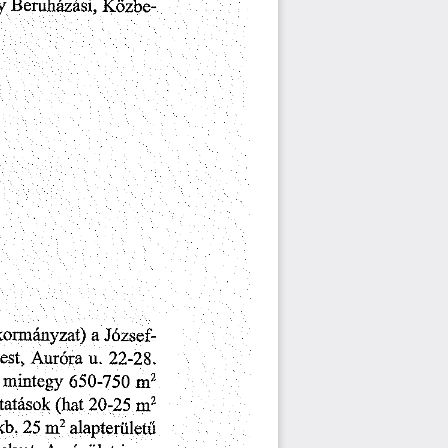
y
Közbe
Beruházási,
ormányzat)
József-
a
Auróra
u.
st,
22-28.
m
2
mintegy
650-750
nr
tatások
(hat
20-25
kb.
m
alapterületű
2
25