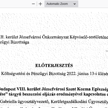
Zoom
Zoom
Out
In
kerület
Józsefvárosi
Képviselő-testületén
HI.
Önkormányzat
.
;
Bizottsága
;
.?y
zügyi
ELŐTERJESZTÉS
Pénzügyi
13-i
Költségvetési
2022.
ülésé
június
Bizottság
és
Budapest
kerület
Vin.
Józsefvárosi
Kozma
Egészsé
Szent
beszerzési
kapcsolatos
ése
”
eredményével
eljárás
tárgyú
Gabriella
Ügyosztál
ügyosztályvezető,
Kerületgazdálkodási