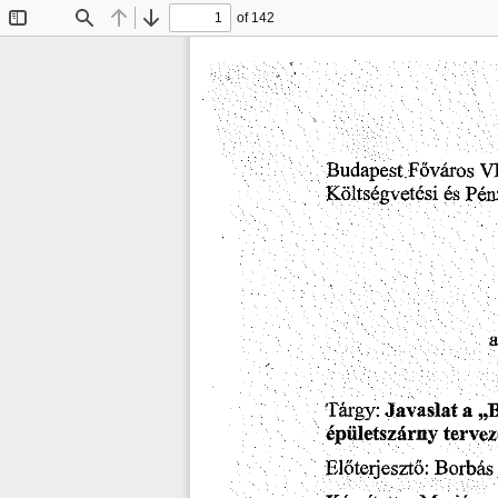
of 142
Toggle
Find
Previous
Next
Sidebar
Budapest
V
Főváros
.
Költségvetési
Pén
és
a
Javaslat
„
Tárgy:
a
tervez
épületszárny
Előteijesztő:
Borbás