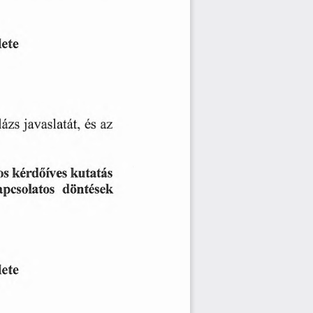
lete
és
lázs
az
javaslatát,
kérdőíves
kutatás
os
apcsolatos
döntések
lete