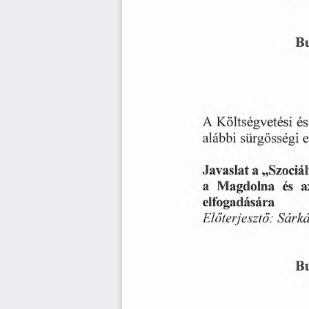
B
A
Költségvetési
és
alábbi
e
sürgősségi
Javaslat
„Szociál
a
és
Magdolna
a
a
elfogadására
Előterjesztő:
Sárk
B