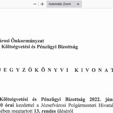
Zoom
Zoom
Out
In
Önkormányzat
árosi
Bizottság
és
Költségvetési
Pénzügyi
JEGYZŐKÖNYVI
KIVONA
Pénzügyi
Bizottság
és
jún
Költségvetési
2022.
00
a
kezdettel
Hivata
Józsefvárosi
Polgármesteri
órai
13.
rendes
megtartott
mében
üléséről