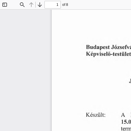
of 8
Toggle
Find
Previous
Next
Sidebar
Józsefv
Budapest
Képviselő-testület
Készült:
A
15.
ter