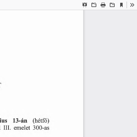
Current
Presentation
Open
Print
Download
To
View
Mode
T
ius
13-án
(hétfő)
emelet
l
III.
300-as