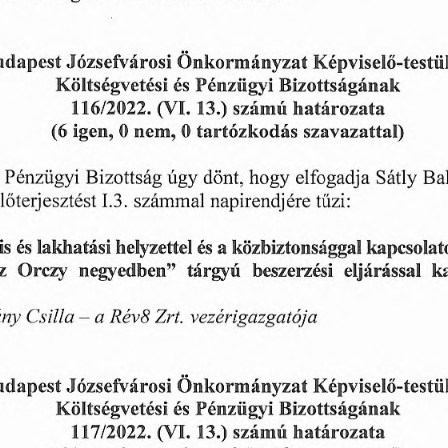
udapest
Önkormányzat
Képviselő-testü
Józsefvárosi
és
Pénzügyi
Bizottságának
Költségvetési
116/2022.
határozata
13.)
(VI.
számú
(6
nem,
igen,
0
0
tartózkodás
szavazattal)
dönt,
Ba
elfogadja
úgy
Pénzügyi
Bizottság
Sátly
hogy
lőterjesztést
napirendjére
1.3.
számmal
tűzi:
is
és
közbiztonsággal
a
lakhatási
kapcsolat
helyzettel
és
negyedben
k
beszerzési
z
Orczy
eljárással
”
tárgyú
Csilla
-
a
vezérigazgatója
ány
Rév8
Zrt.
Józsefvárosi
Önkormányzat
Képviselő-testü
udapest
és
Pénzügyi
Költségvetési
Bizottságának
számú
határozata
13.)
117/2022.
(VI.