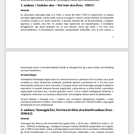
elsősorban az utcaszakasz bejáratainál. Új közvilágítás
-
hálózat épül ki kandeláberekkel.
2. szakasz / Csobánc utca 
–
Visi Imre utca
(hrsz.: 35921)
Kiindulás
Az  utcaszakasz  szélessége  átlag  11,5  méter,  a  hossza  80  méter  (~920  m2  alapterület).  Az  útpálya 
burkolata nagykockakő, a járda aszfalt, kivéve a Szeszgyár 6. mentén, szürke hullámkő, ami folytatódik 
a  Csobánc  utcában  a
z  ún.
Kévés 
házak  felé.  A parkolás  kétoldali  (kb.  20  db
parkolóhely
),  a  forgalom 
egyirányú  a  Csobánc  utca  felé.  Az  utcában  négy  ingatlannak  van  kapubehajtója.  A  közvilágítás 
befüggesztett,  egy  darab  lámpatest  kb.  az  utca  közepén,  illetve  egy  darab  a  Visi  Imre  utcai 
ke
reszteződésben.  A  közműhelyzet  fatelepítés  szempontjából  kedvezőbb
,  mint  az  első  szakasz
,
a 
1
közműrajzok szerint a vízvezeték beljebb húzódik az úttengely felé, így a páros oldalon 
elvi 
lehetőség 
van fasor telepítésére. 
Tervezett állapot
A fatelepítés lehe
tőségei alapján alakul át a keresztmetszet és a parkolási rend. A Csobánc utcai járda 
vonalában  az  úttest  járdaszintre  emelkedik,  járdafülek  épülnek  a  parkolósáv  elé.  A  Visi  Imre  utcai 
kereszteződés  járdaszintre kerül,  biztosítva  a 
Szeszgyár  közzel 
való  bi
ztonságos  gyalogos
-
kerékpáros 
kapcsolatot.
A maradék szakaszon kiemelt szegély épül, a járda elemes, az úttest aszfalt, a parkolósáv 
nagykockakő  burkolatot  kap  a  kerületi  gyakorlat  szerint.  A  fasor  mellett  évelőágyások  telepítése  is 
vizsgálandó, elsősorban
az utcaszakasz bejáratainál. Új közvilágítás
-
hálózat épül ki kandeláberekkel.
Tervező  feladata  a  Szeszgyár  utca 
–
Csobánc  utca  csomópont  átépítésének  vizsgálata
,  a  teljes 
csomópont járdaszintre emelése, amennyiben 
a Csobánc utcában jár
ó
72M jelű trolibusz
vagy egyéb 
körülmények ezt nem akadályozzák.
3. szakasz / Szeszgyár köz
, 
Visi Imre és Kőris utca közötti szakasz
(hrsz.: 
35904/2)
Kiindulás
A Szeszgyár köz, illetve a vele szomszédos két ingatlan Kőris u. 18
-
20. (hrsz.: 35904/3) és a Kőris u. 22. 
(hrsz.: 35904/1) eredetileg egy, a Budapesti Szeszipari Vállalat (BUSZESZ) tulajdonában lév
ő ingatlan 
volt. A 1990
-
es évek elején a telket a jelenlegi állapot szerint három részre osztották és értékesítették. 
Így  került  kiszabályozásra  és  a  Józsefvárosi  Ön
kormányzat  tulajdonába  a  köz,  melynek  tervezett 