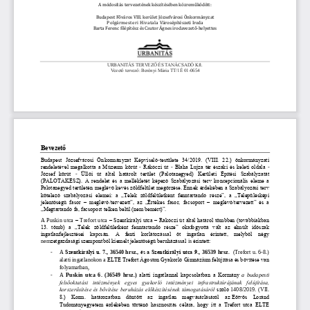
A módosítás tervezeté
nek
készítésében közreműködött:
Budapest Főváros VIII. kerület Józsefvárosi Önkormányzat
Polgármesteri Hivatala
Városépítészeti Iroda
Barta Ferenc főépítész és Csutor Ágnes irodavezető
-
helyettes
URBANITÁS TERVEZŐ ÉS TANÁCSADÓ Kft.
Vezető tervező: 
Berényi Mária TT/1É 01
-
0654
Bevezető
Budapest  Józsefvárosi  Önkormányzat  Képviselő
-
testülete  34/2019.  (VIII.  22.)  önkormányzati 
rendeletével megalkotta a Múzeum körút 
-
Rákóczi út 
-
Blaha Lujza tér északi és keleti oldala 
-
József  körút 
-
Üllői  út  által  h
atárolt  terület  (Palotanegyed)  Kerületi  Építési  Szabályzatát 
(PALOTAKÉSZ). 
A rendelet és a mellékletét képező Szabályozási terv koncepcionális eleme a 
Palotanegyed területén meglévő kevés zöldfelület megőrzése. Ennek érdekében a Szabályozási terv 
kötelező 
szabályozási  elemei:  a  „Telek  zöldfelületként  fenntartandó  része”,  a  „Településképi 
jelentőségű  fasor 
–
meglévő/tervezett”,  az  „Értékes  fasor,  facsoport 
–
meglévő/tervezett”  és  a 
„Megtartandó fa, facsoport telken belül (nem bemért)”.
A Puskin utca 
–
Trefor
t  utca 
–
Szentkirályi utca 
–
Rákóczi út által határol tömbben (továbbiakban 
13.  tömb)  a  „Telek  zöldfelületként  fenntartandó  része”  okafogyottá  vált  az  elmúlt  időszak 
ingatlanfejlesztései  kapcsán.  A  fenti  korlátozással  öt  ingatlan  érintett,  melyből 
négy
nem
zetgazdasági szempontból kiemelt jelentőségű beruházással 
is 
érintett
:
-
A 
Szentkirályi u. 7., 
36540 hrsz., 
és a Szentkirályi utca 9., 
36539 hrsz
.
(Trefort u. 6
-
8.) 
alatti ingatlanokon a 
ELTE Trefort Ágoston Gyakorló Gimnázium felújítása és bővítése van 
folyamatban
,
-
A 
Puskin  utca  6.  (36549  hrsz.)
alatti ingatlannal kapcsolatban a Kormány 
a  budapesti 
felsőoktatási  intézmények  egyes  gyakorló  intézményei  infrastruktúrájának  felújítása, 
korszerűsítése és bővítése beruházás előkészítésének támogatásáról 
szóló 
1408/2019. (VII. 
8.)  Korm.  határozatban  döntött  az  ingatlan  megvásárlásáról  az
Eötvös  Loránd 
Tudományegyetem  érdekében  történő  hasznosítás  célára,  hogy  itt  a  Trefort  utca  ELTE 