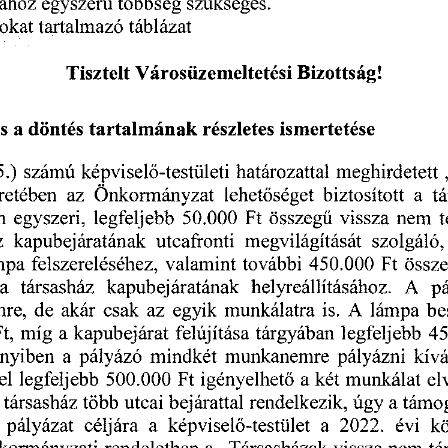
szükséges.
egyszerű
többség
sához
okat
tartalmazó
táblázat
Tisztelt
Bizottság!
Városüzemeltetési
s
részletes
tartalmának
és
a
döntés
ismertetése
5.)
számú
határozattal
képviselő-testületi
meghirdetett
az
a
biztosított
Önkormányzat
lehetőséget
t
retében
egyszeri,
Ft
összegű
vissza
50.000
n
legfeljebb
t
nem
z
megvilágítását
szolgáló,
kapubejáratának
utcafronti
össz
felszereléséhez,
Ft
450.000
mpa
valamint
további
A
helyreállításához.
társasház
pá
kapubejáratának
a
az
A
de
egyik
is.
munkálatra
be
re,
lámpa
akár
csak
a
kapubejárat
45
míg
legfeljebb
Ft,
felújítása
tárgyában
a
mindkét
pályázni
nyiben
pályázó
munkanemre
kívá
a
igényelhető
el
két
legfeljebb
munkálat
500.000
Ft
el
a
bejárattal
úgy
utcai
társasház
több
rendelkezik,
támog
a
a
évi
2022.
kö
pályázat
képviselő-testület
céljára