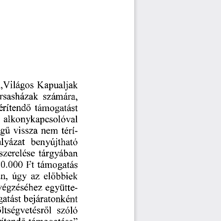
„Világos
Kapualjak
számára,
ársasházak
támogatást
érítendő
alkonykapcsolóval
térí
egű
vissza
nem
lyázat
benyújtható 
szerelése
tárgyában 
támogatás
0.000
Ft
az
n,
előbbiek
úgy
együtte
végzéséhez
bejáratonként
atást
szóló
ltségvetésről