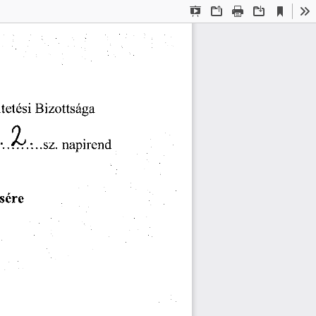
Current
Presentation
Open
Print
Download
To
View
Mode
tetési
Bizottsága 
Q
ó?.-...sz.
napirend
sére