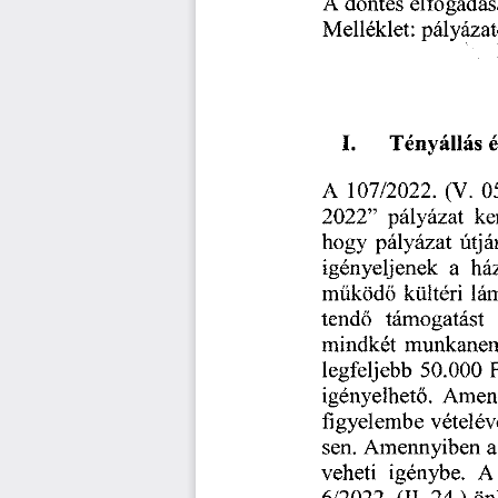
elfogadá
döntés
A
pályázat
Melléklet:
Tényállá
I.
107/2022.
0
(V.
A
”
2022
pályázat
ke
hogy
pályázat
útjá
há
a
igényeljenek
kültéri
működő
lá
támogatást
tendő
mindkét
munkanem
legfeljebb
50.000
Amen
igényelhető.
figyelembe
vételév
sen.
a
Amennyiben
igénybe.
veheti
A