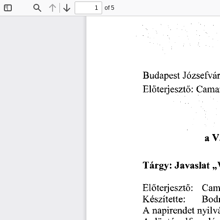
of 5
Toggle
Find
Previous
Next
Sidebar
Budapest
Józsefvár
Camar
Előterjesztő:
V
a
Tárgy:
„
Javaslat
Előterjesztő:
Cam
Bod
Készítette:
nyilv
napirendet
A