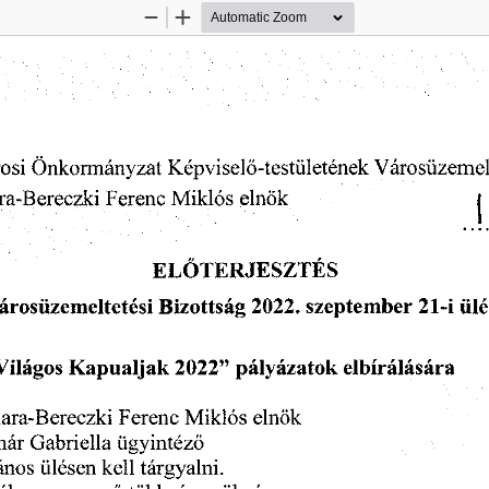
Zoom
Zoom
Out
In
Önkormányzat
Képviselő-testületének
osi
Városüzemel
elnök
a-Bereczki
Ferenc
Miklós
|
ELŐTERJESZTÉS
2022.
szeptember
ülé
21-i
árosüzemeltetési
Bizottság
2022
pályázatok
Világos
Kapualjak
elbírálására
”
Ferenc
elnök
Miklós
ara-Bereczki
Gabriella
nár
ügyintéző
ános
kell
ülésen
tárgyalni.